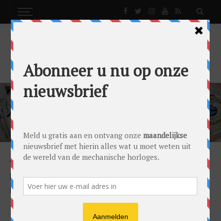
0024 EDITIE 75
NEWS
0024 HORLOGES #75: PRE-OWNED – HYPE
OF BLIJVERTJE?
by
Gandor Bronkhorst
on
26/06/2022