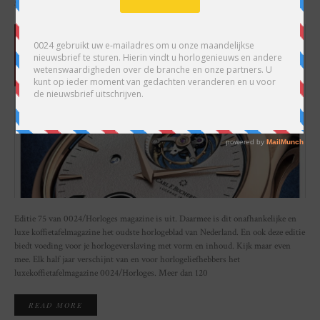
SHARE
Editie 75 van 0024/Horloges magazine is uit. Daarmee is dit onafhankelijke en
luxe koffietafelmagazine het oudste horlogeblad van Nederland. En ook deze editie
biedt voeding voor je horlogeverslaving met vorm en inhoud. Kijk maar even
mee. Elk half jaar verschijnt van en voor horlogeliefhebbers het
luxekoffietafelmagazine 0024/Horloges. Meer dan 120
READ MORE