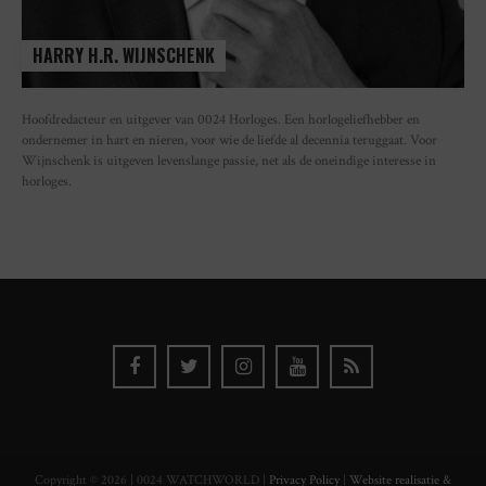
HARRY H.R. WIJNSCHENK
Hoofdredacteur en uitgever van 0024 Horloges. Een horlogeliefhebber en
ondernemer in hart en nieren, voor wie de liefde al decennia teruggaat. Voor
Wijnschenk is uitgeven levenslange passie, net als de oneindige interesse in
horloges.
Copyright © 2026 | 0024 WATCHWORLD |
Privacy Policy
|
Website realisatie &