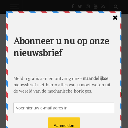
NEWS
NOMOS GLASHÜTTE: GOUDEN KANSEN MET DE
MINIMATIK 39 DATE
News
by
0024 Editorial Team
on
20/03/2025
Nomos Glashütte
FACEBOOK