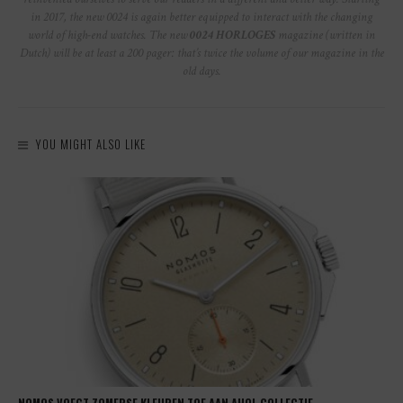
in 2017, the new 0024 is again better equipped to interact with the changing
world of high-end watches. The new
0024 HORLOGES
magazine (written in
Dutch) will be at least a 200 pager: that’s twice the volume of our magazine in the
old days.
YOU MIGHT ALSO LIKE