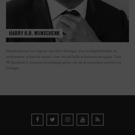
HARRY H.R. WIJNSCHENK
Hoofdredacteur en uitgever van 0024 Horloges. Een horlogeliefhebber en
ondernemer in hart en nieren, voor wie de liefde al decennia teruggaat. Voor
Wijnschenk is uitgeven levenslange passie, net als de oneindige interesse in
horloges.