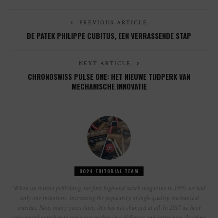
PREVIOUS ARTICLE
DE PATEK PHILIPPE CUBITUS, EEN VERRASSENDE STAP
NEXT ARTICLE
CHRONOSWISS PULSE ONE: HET NIEUWE TIJDPERK VAN
MECHANISCHE INNOVATIE
0024 EDITORIAL TEAM
When we started publishing our first high-end watch magazine in 1999, we had
only one intention: increasing the popularity of high-quality mechanical
watches. Now, many years later, this has not changed at all. In 2017 we have
reinvented ourselves to serve our readers in a different and better way. Starting