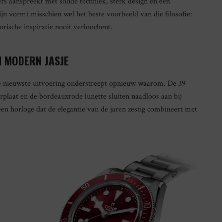
s aanspreekt met solide techniek, sterk design en een
ijn vormt misschien wel het beste voorbeeld van die filosofie:
orische inspiratie nooit verloochent.
N MODERN JASJE
 de nieuwste uitvoering onderstreept opnieuw waarom. De 39
rplaat en de bordeauxrode lunette sluiten naadloos aan bij
 een horloge dat de elegantie van de jaren zestig combineert met