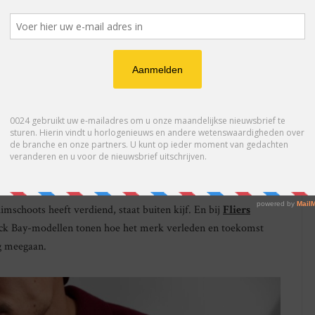
e collectie. Dit model neemt afstand van het pure toolwatch-
traling. De gladde, glanzende lunette en de variatie in
lectie een brede aantrekkingskracht. Kleuren als diepblauw,
eschikt voor zowel casual als formele momenten.
n en wordt aangeboden in vier kastmaten: 31, 36, 39 en 41 mm.
dige modellen binnen de Tudor-collectie.
mschoots heeft verdiend, staat buiten kijf. En bij
Fliers
ack Bay-modellen tonen hoe het merk verleden en toekomst
ng meegaan.