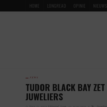
HOME
LONGREAD
OPINIE
NIEUW
NEWS
TUDOR BLACK BAY ZET 
JUWELIERS
News
by
0024 Editorial Team
on
11/12/2025
Trendin