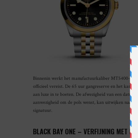
Binnenin werkt het manufactuurkaliber MT5400-U, CO
officieel vereist. De 65 uur gangreserve en het karak
aan luxe in te boeten. De afwezigheid van een datumve
aanwezigheid om de pols wenst, kan uitwijken naar de
signatuur.
BLACK BAY ONE – VERFIJNING MET EEN