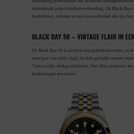
zelfstandig powerhouse dat moderne horlogeliefhebber
uitstekende prijs-kwaliteitverhouding. De Black Bay-l
herkenbaar, robuust en met een esthetiek die zijn hist
BLACK BAY 58 – VINTAGE FLAIR IN EE
De Black Bay 58 is al jaren een publieksfavoriet, en
mm kast van 316L-staal, de licht gebolde zwarte wijze
Tudors rijke duikgeschiedenis. Dat alles resulteert in
hedendaagse prestaties.