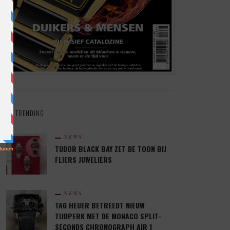
TRENDING
NEWS
TUDOR BLACK BAY ZET DE TOON BIJ
FLIERS JUWELIERS
NEWS
TAG HEUER BETREEDT NIEUW
TIJDPERK MET DE MONACO SPLIT-
SECONDS CHRONOGRAPH AIR 1