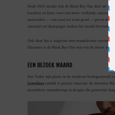
Sinds 2025 maakt ook de Black Bay One deel uit van d
karakter en kiest voor een meer verfijnde, unisex uits
materialen — van staal tot staal-goud — geven de col
antraciet en champagne maken het model bovendien g
Ook deze lijn is uitgerust met manufactuur-uurwerke
Daarmee is de Black Bay One een van de meest veelzij
EEN BEZOEK WAARD
Dat Tudor zijn plaats in de moderne horlogewereld rui
Juweliers
ontdek je precies waarom: de nieuwste Bl
moeiteloos samenbrengt in designs die generaties la