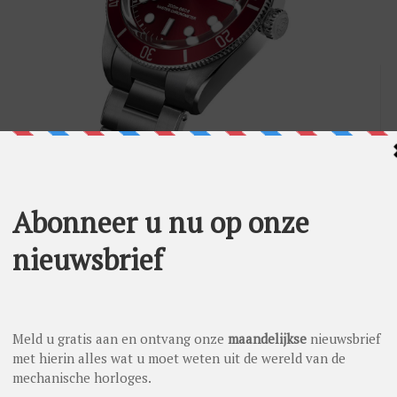
SC-gecertificeerd en afgeregeld binnen strakkere marges dan
teristieke bolle saffierglas versterken het toolwatch-DNA zonder
nster geeft het model extra rust en authenticiteit. Wie meer
 Black Bay 41: een krachtig alternatief met dezelfde Tudor-
 VEELZIJDIGE TWIST