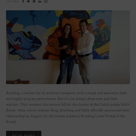
SHARE
Breitling is known for its aviation timepieces with a tough and masculine look
and highly accurate performance. But it’s not always about men and their
watches. This summer, the maison fell for the charms of the Dutch judoka Edith
Bosch. After a brief summer fling, Breitling and Edith officially announced their
relationship on August 1st: the former judoka is Breitling’s new Friend of the
Brand.
READ MORE