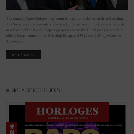
The famous André Kuipers may count himself to the inner circle of Breitling.
The Swiss manufacture introduced the Dutch astronaut, pilot and doctor as its
new friend of the brand. Kuipers got presented to the Dutch press during the
official Dutch launch of the Breitling Exospace B55 at Ace & Dik Jewelers in
Amsterdam.
READ MORE
ONZE MEEST RECENTE UITGAVE