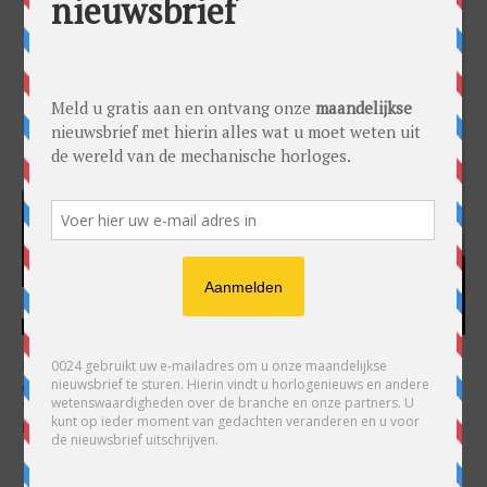
HARRY H.R. WIJNSCHENK
Hoofdredacteur en uitgever van 0024 Horloges. Een horlogeliefhebber en
ondernemer in hart en nieren, voor wie de liefde al decennia teruggaat. Voor
Wijnschenk is uitgeven levenslange passie, net als de oneindige interesse in
horloges.