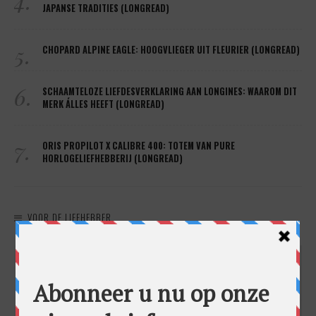
4.
JAPANSE TRADITIES (LONGREAD)
5.
CHOPARD ALPINE EAGLE: HOOGVLIEGER UIT FLEURIER (LONGREAD)
6.
SCHAAMTELOZE LIEFDESVERKLARING AAN LONGINES: WAAROM DIT
MERK ÁLLES HEEFT (LONGREAD)
7.
ORIS PROPILOT X CALIBRE 400: TOTEM VAN PURE
HORLOGELIEFHEBBERIJ (LONGREAD)
VOOR DE LIEFHEBBER