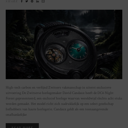
SHARE
High-tech carbon en verfijnd Zwitsers vakmanschap in uiterst exclusieve
uitvoering De Zwitserse horlogemaker David Candaux heeft de DC6 Night
Forest gepresenteerd, een exclusief horloge waarvan wereldwijd slechts acht stuks
worden gemaakt. Het model richt zich nadrukkelijk op een select gezelschap
liefhebbers van haute horlogerie. Candaux geldt als een toonaangevende
onafhankelijke
READ MORE