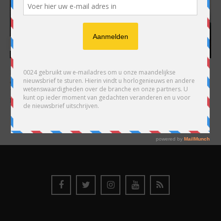
HARRY H.R. WIJNSCHENK
Hoofdredacteur en uitgever van 0024 Horloges. Een horlogeliefhebber en
ondernemer in hart en nieren, voor wie de liefde al decennia teruggaat. Voor
Wijnschenk is uitgeven levenslange passie, net als de oneindige interesse in
horloges.