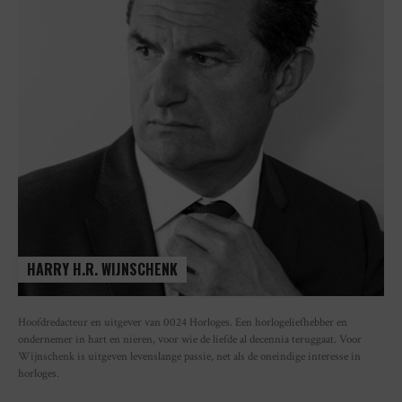
HARRY H.R. WIJNSCHENK
Hoofdredacteur en uitgever van 0024 Horloges. Een horlogeliefhebber en
ondernemer in hart en nieren, voor wie de liefde al decennia teruggaat. Voor
Wijnschenk is uitgeven levenslange passie, net als de oneindige interesse in
horloges.