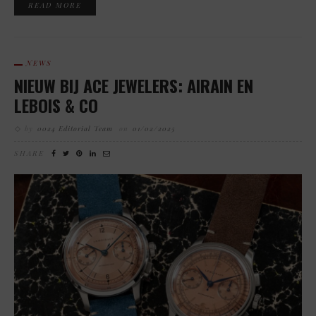
READ MORE
NEWS
NIEUW BIJ ACE JEWELERS: AIRAIN EN
LEBOIS & CO
by
0024 Editorial Team
on
01/02/2025
SHARE