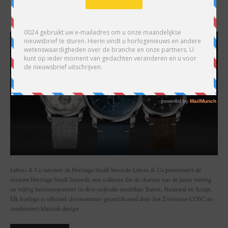
SHARE
Lebois & Co lanceert de Heritage Small Seconds Lebois & Co presenteert de
nieuwe Heritage Small Seconds, een collectie die de charme van de jaren veertig
en vijftig herinterpreteert in drie stijlvolle modellen: Baton, Numeral en Script.
Elk horloge is officieel chronometer-gecertificeerd door het Zwitserse COSC en
combineert klassiek design