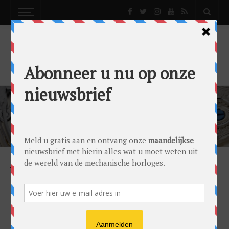
LEBOIS & CO
NEWS
LEBOIS & CO EERT ZIJN VERLEDEN MET EEN
MODERNE INTERPRETATIE VAN TIJDLOZE
ELEGANTIE
by
0024 Editorial Team
on
31/10/2025