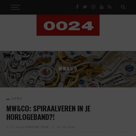
MW&CO
NEWS
MW&CO: SPIRAALVEREN IN JE
HORLOGEBAND?!
by
0024 Editorial Team
on
01/04/2019