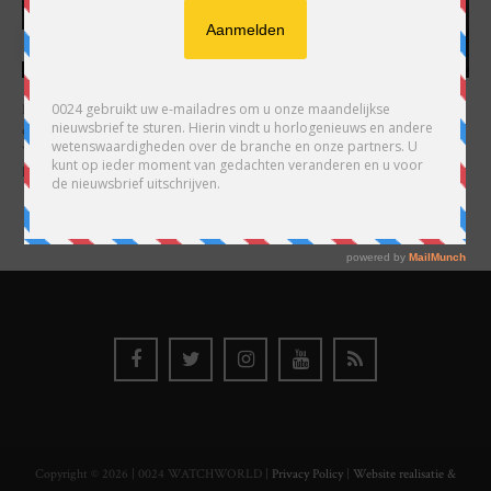
HARRY H.R. WIJNSCHENK
Hoofdredacteur en uitgever van 0024 Horloges. Een horlogeliefhebber en
ondernemer in hart en nieren, voor wie de liefde al decennia teruggaat. Voor
Wijnschenk is uitgeven levenslange passie, net als de oneindige interesse in
horloges.
Copyright © 2026 | 0024 WATCHWORLD |
Privacy Policy
|
Website realisatie &