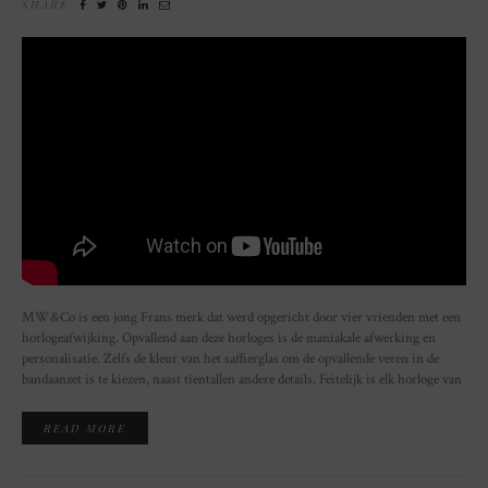
SHARE
MW&Co is een jong Frans merk dat werd opgericht door vier vrienden met een
horlogeafwijking. Opvallend aan deze horloges is de maniakale afwerking en
personalisatie. Zelfs de kleur van het saffierglas om de opvallende veren in de
bandaanzet is te kiezen, naast tientallen andere details. Feitelijk is elk horloge van
READ MORE