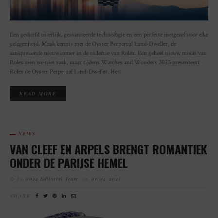
Een gedurfd uiterlijk, geavanceerde technologie en een perfecte metgezel voor elke
gelegenheid. Maak kennis met de Oyster Perpetual Land-Dweller, de
aansprekende nieuwkomer in de collectie van Rolex. Een geheel nieuw model van
Rolex zien we niet vaak, maar tijdens Watches and Wonders 2025 presenteert
Rolex de Oyster Perpetual Land-Dweller. Het
READ MORE
NEWS
VAN CLEEF EN ARPELS BRENGT ROMANTIEK
ONDER DE PARIJSE HEMEL
by
0024 Editorial Team
on
01/04/2025
SHARE