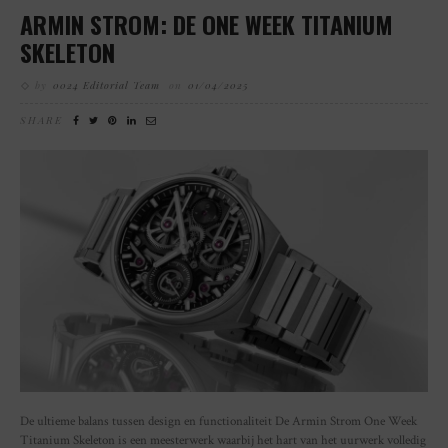
ARMIN STROM: DE ONE WEEK TITANIUM
SKELETON
by
0024 Editorial Team
on
01/04/2025
SHARE
De ultieme balans tussen design en functionaliteit De Armin Strom One Week
Titanium Skeleton is een meesterwerk waarbij het hart van het uurwerk volledig