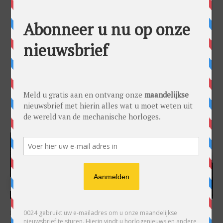
HARRY H.R. WIJNSCHENK
Hoofdredacteur en uitgever van 0024 Horloges. Een horlogeliefhebber en
ondernemer in hart en nieren, voor wie de liefde al decennia teruggaat. Voor