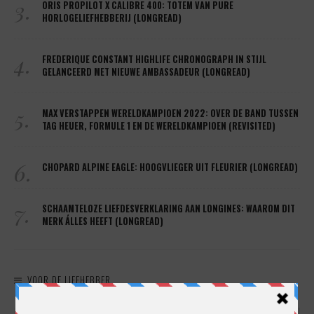
3.
ORIS PROPILOT X CALIBRE 400: TOTEM VAN PURE
HORLOGELIEFHEBBERIJ (LONGREAD)
4.
FREDERIQUE CONSTANT HIGHLIFE CHRONOGRAPH IN STIJL
GELANCEERD MET NIEUWE AMBASSADEUR (LONGREAD)
5.
MAX VERSTAPPEN WERELDKAMPIOEN 2022: OVER DE BAND TUSSEN
TAG HEUER, FORMULE 1 EN DE WERELDKAMPIOEN (REVISITED)
6.
CHOPARD ALPINE EAGLE: HOOGVLIEGER UIT FLEURIER (LONGREAD)
7.
SCHAAMTELOZE LIEFDESVERKLARING AAN LONGINES: WAAROM DIT
MERK ÁLLES HEEFT (LONGREAD)
VOOR DE LIEFHEBBER