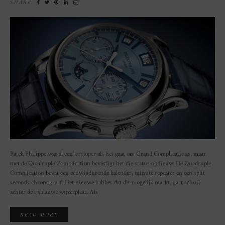
SHARE
Patek Philippe was al een koploper als het gaat om Grand Complications, maar
met de Quadruple Complication bevestigt het die status opnieuw. De Quadruple
Complication bevat een eeuwigdurende kalender, minute repeater en een split
seconds chronograaf. Het nieuwe kaliber dat dit mogelijk maakt, gaat schuil
achter de ijsblauwe wijzerplaat. Als
READ MORE