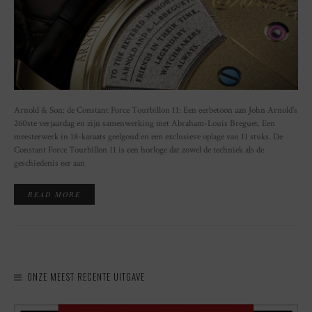
Arnold & Son: de Constant Force Tourbillon 11: Een eerbetoon aan John Arnold’s
260ste verjaardag en zijn samenwerking met Abraham-Louis Breguet. Een
meesterwerk in 18-karaats geelgoud en een exclusieve oplage van 11 stuks. De
Constant Force Tourbillon 11 is een horloge dat zowel de techniek als de
geschiedenis eer aan
READ MORE
ONZE MEEST RECENTE UITGAVE