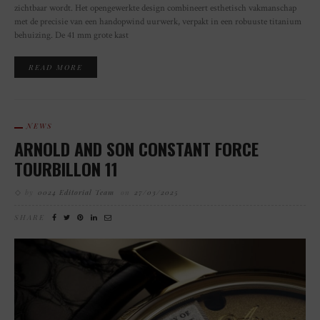
zichtbaar wordt. Het opengewerkte design combineert esthetisch vakmanschap
met de precisie van een handopwind uurwerk, verpakt in een robuuste titanium
behuizing. De 41 mm grote kast
READ MORE
NEWS
ARNOLD AND SON CONSTANT FORCE
TOURBILLON 11
by
0024 Editorial Team
on
27/03/2025
SHARE