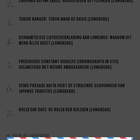
2.
CHOPARD ALPINE EAGLE: HOOGVLIEGER UIT FLEURIER (LONGREAD)
3.
TUDOR RANGER: TERUG NAAR DE BASIS (LONGREAD)
4.
SCHAAMTELOZE LIEFDESVERKLARING AAN LONGINES: WAAROM DIT
MERK ÁLLES HEEFT (LONGREAD)
5.
FREDERIQUE CONSTANT HIGHLIFE CHRONOGRAPH IN STIJL
GELANCEERD MET NIEUWE AMBASSADEUR (LONGREAD)
6.
SEIKO PRESAGE ARITA VIERT DE STRALENDE SCHOONHEID VAN
JAPANSE TRADITIES (LONGREAD)
7.
ROLEX DAY-DATE: DE ROLEX DER ROLEXEN (LONGREAD)
VOOR DE LIEFHEBBER