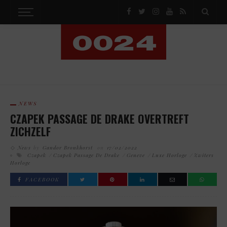
NEWS
CZAPEK PASSAGE DE DRAKE OVERTREFT
ZICHZELF
News
by
Gandor Bronkhorst
on
17/02/2022
Czapek
Czapek Passage De Drake
Geneve
Luxe Horloge
Zwiters
Horloge
FACEBOOK