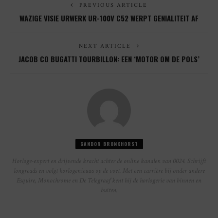
PREVIOUS ARTICLE
WAZIGE VISIE URWERK UR-100V C52 WERPT GENIALITEIT AF
NEXT ARTICLE
JACOB CO BUGATTI TOURBILLON: EEN ‘MOTOR OM DE POLS’
GANDOR BRONKHORST
Horloge-expert en drijvende kracht achter de online kanalen van 0024. Schrijft
longreads en volgt horlogenieuws op de voet. Met een carrière bij onder andere
Esquire, Monochrome en De Telegraaf kent hij de horlogerie van binnen en
buiten.