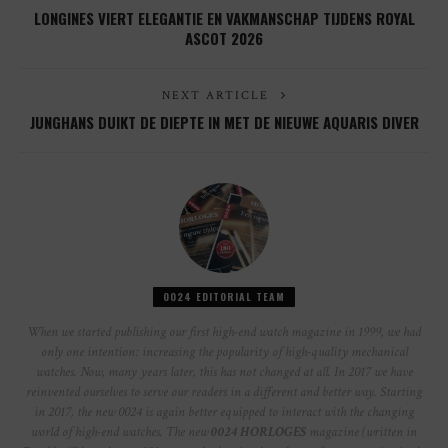
LONGINES VIERT ELEGANTIE EN VAKMANSCHAP TIJDENS ROYAL
ASCOT 2026
NEXT ARTICLE
JUNGHANS DUIKT DE DIEPTE IN MET DE NIEUWE AQUARIS DIVER
0024 EDITORIAL TEAM
When we started publishing our first high-end watch magazine in 1999, we had
only one intention: increasing the popularity of high-quality mechanical
watches. Now, many years later, this has not changed at all. In 2017 we have
reinvented ourselves to serve our readers in a different and better way. Starting
in 2017, the new 0024 is again better equipped to interact with the changing
world of high-end watches. The new
0024 HORLOGES
magazine (written in