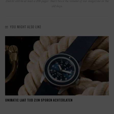
Dutch) will be at least a 200 pager: that’s twice the volume of our magazine in the
old days.
YOU MIGHT ALSO LIKE
UNIMATIC LAAT TIJD ZIJN SPOREN ACHTERLATEN