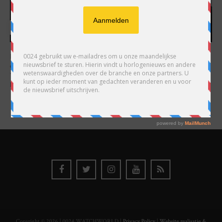
HARRY H.R. WIJNSCHENK
Hoofdredacteur en uitgever van 0024 Horloges. Een horlogeliefhebber en
ondernemer in hart en nieren, voor wie de liefde al decennia teruggaat. Voor
Wijnschenk is uitgeven levenslange passie, net als de oneindige interesse in
horloges.
Copyright © 2026 | 0024 WATCHWORLD |
Privacy Policy
|
Website realisatie &