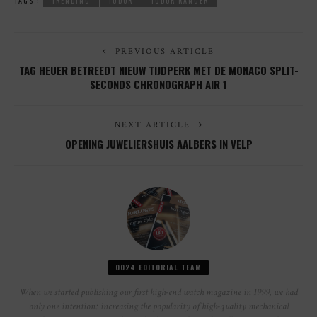
TAGS :
TRENDING
TUDOR
TUDOR RANGER
PREVIOUS ARTICLE
TAG HEUER BETREEDT NIEUW TIJDPERK MET DE MONACO SPLIT-
SECONDS CHRONOGRAPH AIR 1
NEXT ARTICLE
OPENING JUWELIERSHUIS AALBERS IN VELP
0024 EDITORIAL TEAM
When we started publishing our first high-end watch magazine in 1999, we had
only one intention: increasing the popularity of high-quality mechanical