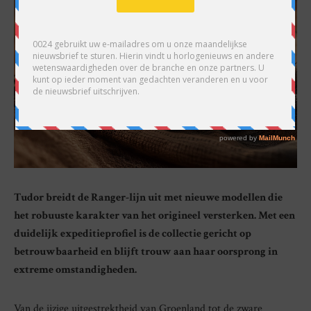
Tudor breidt de Ranger-lijn uit met nieuwe modellen die
het robuuste karakter van het origineel versterken. Met een
duidelijk expeditieprofiel is de collectie gericht op
betrouwbaarheid en blijft trouw aan haar oorsprong in
extreme omstandigheden.
Van de ijzige uitgestrektheid van Groenland tot de zware