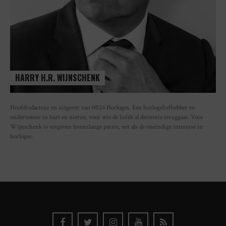
HARRY H.R. WIJNSCHENK
Hoofdredacteur en uitgever van 0024 Horloges. Een horlogeliefhebber en
ondernemer in hart en nieren, voor wie de liefde al decennia teruggaat. Voor
Wijnschenk is uitgeven levenslange passie, net als de oneindige interesse in
horloges.