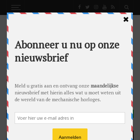
NEWS
TUDOR BRENGT NIEUWE RANGERS: EEN
COMPACTE UITBREIDING VOOR GROOTSE
EXPEDITIES
News
by
0024 Editorial Team
on
01/12/2025
Trending
Tudor
Tudor Ranger
FACEBOOK