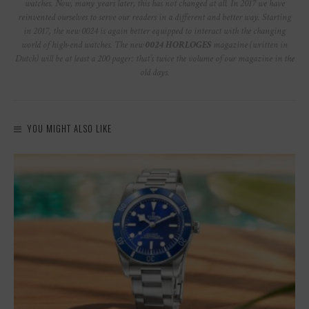
watches. Now, many years later, this has not changed at all. In 2017 we have
reinvented ourselves to serve our readers in a different and better way. Starting
in 2017, the new 0024 is again better equipped to interact with the changing
world of high-end watches. The new
0024 HORLOGES
magazine (written in
Dutch) will be at least a 200 pager: that’s twice the volume of our magazine in the
old days.
YOU MIGHT ALSO LIKE