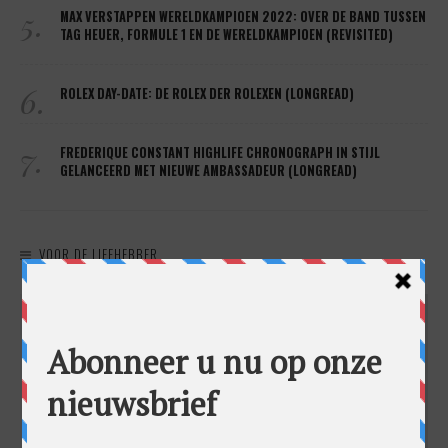
5.
MAX VERSTAPPEN WERELDKAMPIOEN 2022: OVER DE BAND TUSSEN
TAG HEUER, FORMULE 1 EN DE WERELDKAMPIOEN (REVISITED)
6.
ROLEX DAY-DATE: DE ROLEX DER ROLEXEN (LONGREAD)
7.
FREDERIQUE CONSTANT HIGHLIFE CHRONOGRAPH IN STIJL
GELANCEERD MET NIEUWE AMBASSADEUR (LONGREAD)
VOOR DE LIEFHEBBER