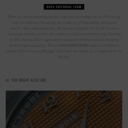
0024 EDITORIAL TEAM
When we started publishing our first high-end watch magazine in 1999, we had
only one intention: increasing the popularity of high-quality mechanical
watches. Now, many years later, this has not changed at all. In 2017 we have
reinvented ourselves to serve our readers in a different and better way. Starting
in 2017, the new 0024 is again better equipped to interact with the changing
world of high-end watches. The new
0024 HORLOGES
magazine (written in
Dutch) will be at least a 200 pager: that’s twice the volume of our magazine in the
old days.
YOU MIGHT ALSO LIKE