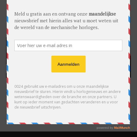
HARRY H.R. WIJNSCHENK
Hoofdredacteur en uitgever van 0024 Horloges. Een horlogeliefhebber en
ondernemer in hart en nieren, voor wie de liefde al decennia teruggaat. Voor
Wijnschenk is uitgeven levenslange passie, net als de oneindige interesse in
horloges.