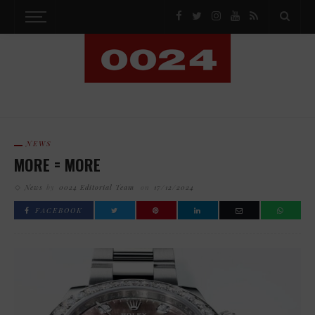
NEWS
MORE = MORE
News
by
0024 Editorial Team
on
17/12/2024
FACEBOOK