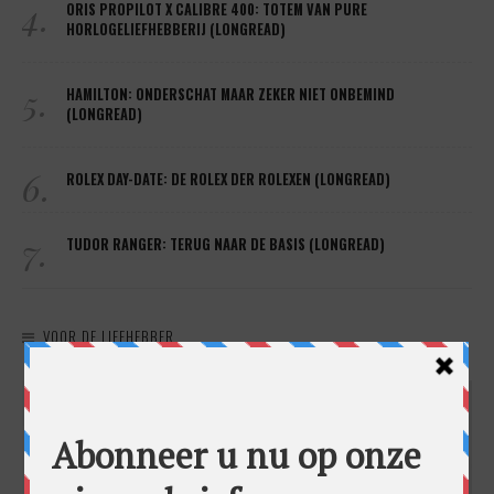
4.
ORIS PROPILOT X CALIBRE 400: TOTEM VAN PURE
HORLOGELIEFHEBBERIJ (LONGREAD)
5.
HAMILTON: ONDERSCHAT MAAR ZEKER NIET ONBEMIND
(LONGREAD)
6.
ROLEX DAY-DATE: DE ROLEX DER ROLEXEN (LONGREAD)
7.
TUDOR RANGER: TERUG NAAR DE BASIS (LONGREAD)
VOOR DE LIEFHEBBER