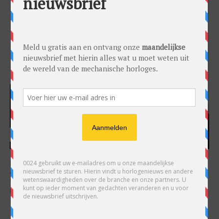
HARRY H.R. WIJNSCHENK
Hoofdredacteur en uitgever van 0024 Horloges. Een horlogeliefhebber en
ondernemer in hart en nieren, voor wie de liefde al decennia teruggaat. Voor
Wijnschenk is uitgeven levenslange passie, net als de oneindige interesse in
horloges.