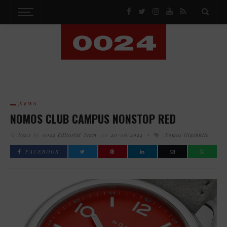
NEWS
NOMOS CLUB CAMPUS NONSTOP RED
News
by
0024 Editorial Team
on
20/06/2024
Nomos Glashütte
FACEBOOK