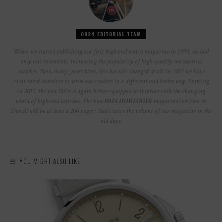
0024 EDITORIAL TEAM
When we started publishing our first high-end watch magazine in 1999, we had
only one intention: increasing the popularity of high-quality mechanical
watches. Now, many years later, this has not changed at all. In 2017 we have
reinvented ourselves to serve our readers in a different and better way. Starting
in 2017, the new 0024 is again better equipped to interact with the changing
world of high-end watches. The new
0024 HORLOGES
magazine (written in
Dutch) will be at least a 200 pager: that’s twice the volume of our magazine in the
old days.
YOU MIGHT ALSO LIKE