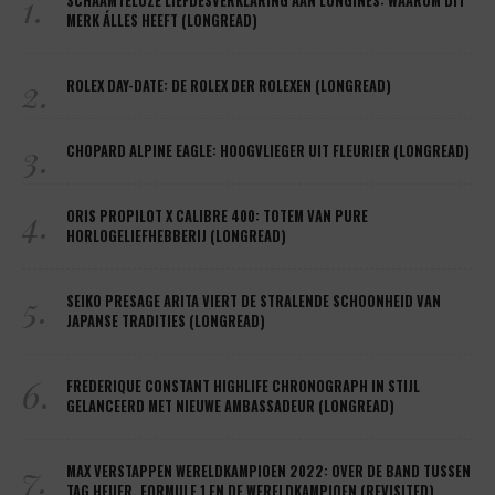
1.
SCHAAMTELOZE LIEFDESVERKLARING AAN LONGINES: WAAROM DIT
MERK ÁLLES HEEFT (LONGREAD)
2.
ROLEX DAY-DATE: DE ROLEX DER ROLEXEN (LONGREAD)
3.
CHOPARD ALPINE EAGLE: HOOGVLIEGER UIT FLEURIER (LONGREAD)
4.
ORIS PROPILOT X CALIBRE 400: TOTEM VAN PURE
HORLOGELIEFHEBBERIJ (LONGREAD)
5.
SEIKO PRESAGE ARITA VIERT DE STRALENDE SCHOONHEID VAN
JAPANSE TRADITIES (LONGREAD)
6.
FREDERIQUE CONSTANT HIGHLIFE CHRONOGRAPH IN STIJL
GELANCEERD MET NIEUWE AMBASSADEUR (LONGREAD)
7.
MAX VERSTAPPEN WERELDKAMPIOEN 2022: OVER DE BAND TUSSEN
TAG HEUER, FORMULE 1 EN DE WERELDKAMPIOEN (REVISITED)