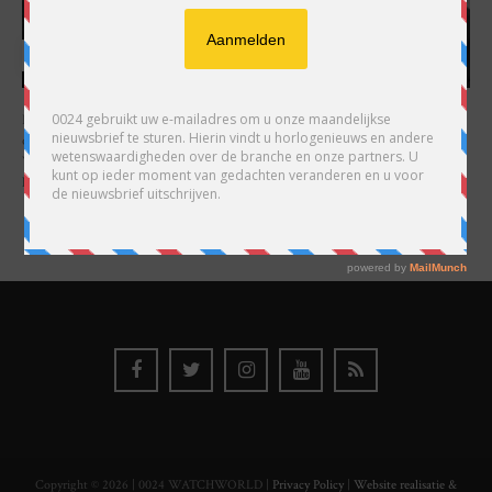
HARRY H.R. WIJNSCHENK
Hoofdredacteur en uitgever van 0024 Horloges. Een horlogeliefhebber en
ondernemer in hart en nieren, voor wie de liefde al decennia teruggaat. Voor
Wijnschenk is uitgeven levenslange passie, net als de oneindige interesse in
horloges.
Copyright © 2026 | 0024 WATCHWORLD |
Privacy Policy
|
Website realisatie &