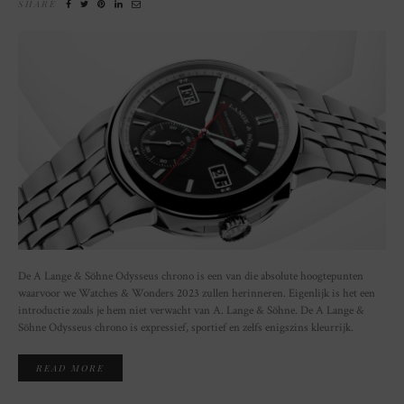
SHARE
De A Lange & Söhne Odysseus chrono is een van die absolute hoogtepunten
waarvoor we Watches & Wonders 2023 zullen herinneren. Eigenlijk is het een
introductie zoals je hem niet verwacht van A. Lange & Söhne. De A Lange &
Söhne Odysseus chrono is expressief, sportief en zelfs enigszins kleurrijk.
READ MORE