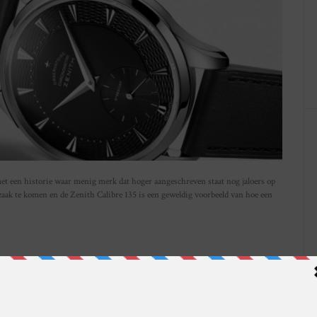
et een historie waar menig merk dat hoger aangeschreven staat nog jaloers op
 zaak te komen en de Zenith Calibre 135 is een geweldig voorbeeld van hoe een