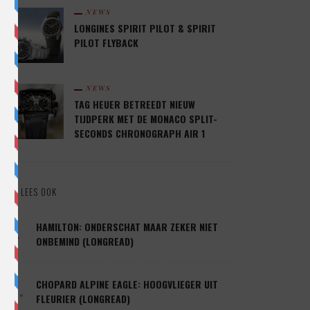
NEWS
LONGINES SPIRIT PILOT & SPIRIT
PILOT FLYBACK
NEWS
TAG HEUER BETREEDT NIEUW
TIJDPERK MET DE MONACO SPLIT-
SECONDS CHRONOGRAPH AIR 1
LEES OOK
1.
HAMILTON: ONDERSCHAT MAAR ZEKER NIET
ONBEMIND (LONGREAD)
2.
CHOPARD ALPINE EAGLE: HOOGVLIEGER UIT
FLEURIER (LONGREAD)