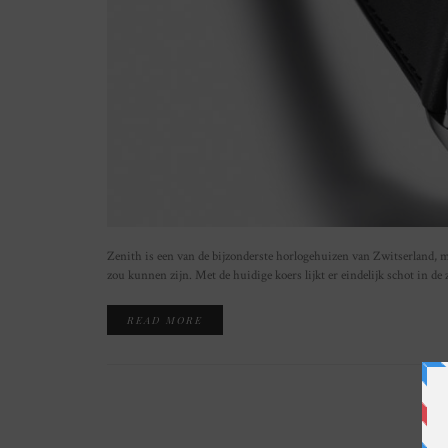
Zenith is een van de bijzonderste horlogehuizen van Zwitserland, m
zou kunnen zijn. Met de huidige koers lijkt er eindelijk schot in de
READ MORE