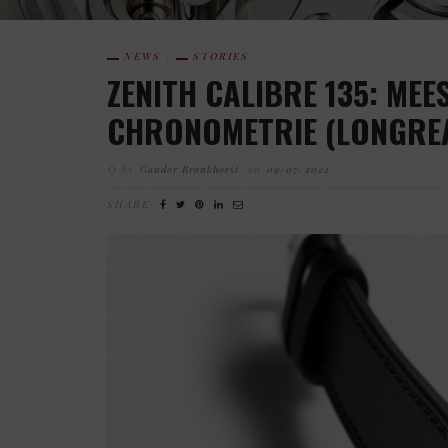
NEWS
STORIES
ZENITH CALIBRE 135: ME
CHRONOMETRIE (LONGRE
by
Gandor Bronkhorst
on
09/07/2022
SHARE