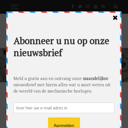
CARL F BUCHERER MANERO FLYBACK
NEWS
DE CARL F BUCHERER MANERO FLYBACK IS
NET NÓG AANTREKKELIJKER GEWORDEN
by
Gandor Bronkhorst
on
24/11/2023