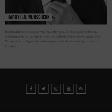
HARRY H.R. WIJNSCHENK
Hoofdredacteur en uitgever van 0024 Horloges. Een horlogeliefhebber en
ondernemer in hart en nieren, voor wie de liefde al decennia teruggaat. Voor
Wijnschenk is uitgeven levenslange passie, net als de oneindige interesse in
horloges.