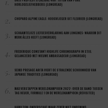
1.
ORIS PROPILOT X CALIBRE 400: TOTEM VAN PURE
HORLOGELIEFHEBBERIJ (LONGREAD)
2.
CHOPARD ALPINE EAGLE: HOOGVLIEGER UIT FLEURIER (LONGREAD)
3.
SCHAAMTELOZE LIEFDESVERKLARING AAN LONGINES: WAAROM DIT
MERK ÁLLES HEEFT (LONGREAD)
4.
FREDERIQUE CONSTANT HIGHLIFE CHRONOGRAPH IN STIJL
GELANCEERD MET NIEUWE AMBASSADEUR (LONGREAD)
5.
SEIKO PRESAGE ARITA VIERT DE STRALENDE SCHOONHEID VAN
JAPANSE TRADITIES (LONGREAD)
6.
MAX VERSTAPPEN WERELDKAMPIOEN 2022: OVER DE BAND TUSSEN
TAG HEUER, FORMULE 1 EN DE WERELDKAMPIOEN (REVISITED)
HAMILTON: ONDERSCHAT MAAR ZEKER NIET ONBEMIND