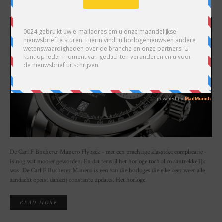
SHARE
De Carl F Bucherer Manero Flyback - met een prachtige klassieke complicatie -
is nog wat mooier geworden. En dat terwijl het horloge toch al zo aantrekkelijk
was. De Carl F Bucherer Manero is een van die horloges die elke keer weer alle
aandacht opeist dankzij constante updates. Het horloge
READ MORE