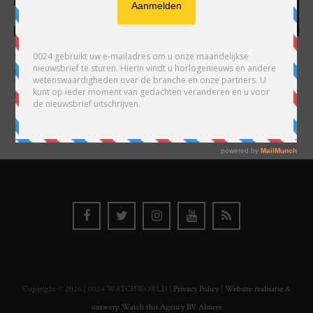
HARRY H.R. WIJNSCHENK
Hoofdredacteur en uitgever van 0024 Horloges. Een horlogeliefhebber en
ondernemer in hart en nieren, voor wie de liefde al decennia teruggaat. Voor
Wijnschenk is uitgeven levenslange passie, net als de oneindige interesse in
horloges.
Copyright © 2026 | 0024 WATCHWORLD |
Privacy Policy
|
Website realisatie &
ontwerp Watch this Agency BV Almere