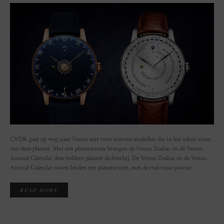
CVDK gaat op weg naar Venus met twee nieuwe modellen die in het teken staan
van deze planeet. Met een planetarium brengen de Venus Zodiac en de Venus
Annual Calendar deze heldere planeet dichterbij. De Venus Zodiac en de Venus
Annual Calendar tonen beiden een planetarium, met de real-time positie
READ MORE