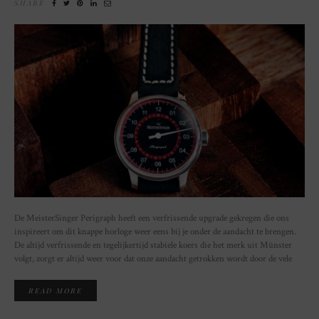
SHARE
De MeisterSinger Perigraph heeft een verfrissende upgrade gekregen die ons
inspireert om dit knappe horloge weer eens bij je onder de aandacht te brengen.
De altijd verfrissende en tegelijkertijd stabiele koers die het merk uit Münster
volgt, zorgt er altijd weer voor dat onze aandacht getrokken wordt door de vele
READ MORE