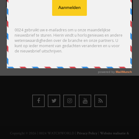
HARRY H.R. WIJNSCHENK
Hoofdredacteur en uitgever van 0024 Horloges. Een horlogeliefhebber en
ondernemer in hart en nieren, voor wie de liefde al decennia teruggaat. Voor
Wijnschenk is uitgeven levenslange passie, net als de oneindige interesse in
horloges.
Copyright © 2026 | 0024 WATCHWORLD |
Privacy Policy
|
Website realisatie &