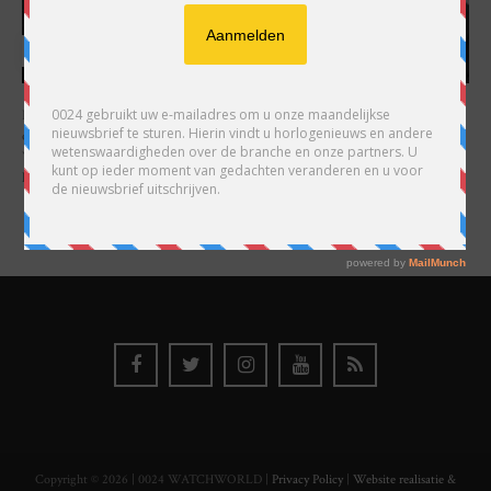
HARRY H.R. WIJNSCHENK
Hoofdredacteur en uitgever van 0024 Horloges. Een horlogeliefhebber en
ondernemer in hart en nieren, voor wie de liefde al decennia teruggaat. Voor
Wijnschenk is uitgeven levenslange passie, net als de oneindige interesse in
horloges.
Copyright © 2026 | 0024 WATCHWORLD |
Privacy Policy
|
Website realisatie &