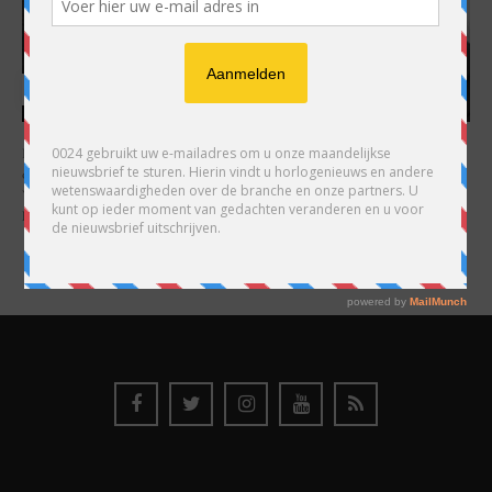
HARRY H.R. WIJNSCHENK
Hoofdredacteur en uitgever van 0024 Horloges. Een horlogeliefhebber en
ondernemer in hart en nieren, voor wie de liefde al decennia teruggaat. Voor
Wijnschenk is uitgeven levenslange passie, net als de oneindige interesse in
horloges.