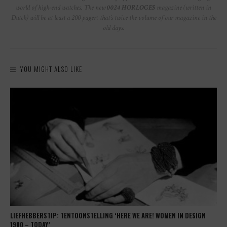
world of high-end watches. The new
0024 HORLOGES
magazine (written in
Dutch) will be at least a 200 pager: that’s twice the volume of our magazine in the
old days.
YOU MIGHT ALSO LIKE
LIEFHEBBERSTIP: TENTOONSTELLING ‘HERE WE ARE! WOMEN IN DESIGN
1900 – TODAY’