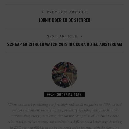
PREVIOUS ARTICLE
JONNIE BOER EN DE STERREN
NEXT ARTICLE
SCHAAP EN CITROEN WATCH 2019 IN OKURA HOTEL AMSTERDAM
0024 EDITORIAL TEAM
When we started publishing our first high-end watch magazine in 1999, we had
only one intention: increasing the popularity of high-quality mechanical
watches. Now, many years later, this has not changed at all. In 2017 we have
reinvented ourselves to serve our readers in a different and better way. Starting
in 2017, the new 0024 is again better equipped to interact with the changing