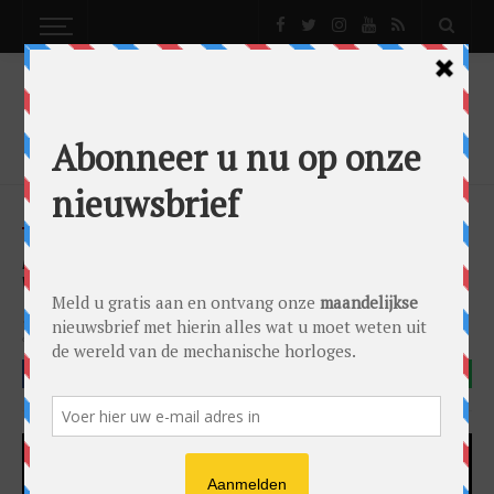
NEWS
NIEUWS
UNCATEGORIZED
ANGELUS CHRONODATE ZET
WEDEROPSTANDING KRACHT BIJ
News
Nieuws
Uncategorized
by
Gandor Bronkhorst
on
14/04/2022
Angelus
Angelus Chronodate
Watches And Wonders 2022
FACEBOOK