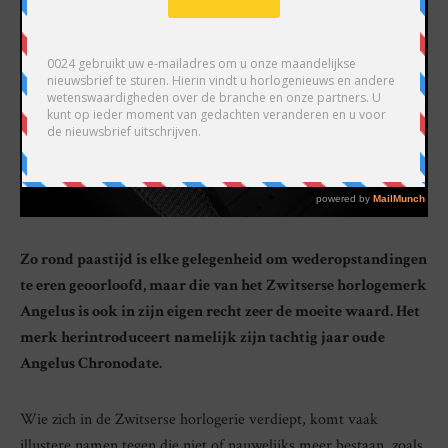
Zo rond paastijd is elke gelegenheid om wederopstandingen
te eren geoorloofd, maar die van het Zwitserse horlogemerk
Angelus is ook in zijn eigen recht zeer de moeite waard. Het
merk herintroduceert namelijk zijn tachtig jaar oude
Angelus Chronodate.
Wie zich in de Zwitserse horlogerie verdiept, komt vaak
illustere namen tegen die niet of nauwelijks meer bestaan, zoals