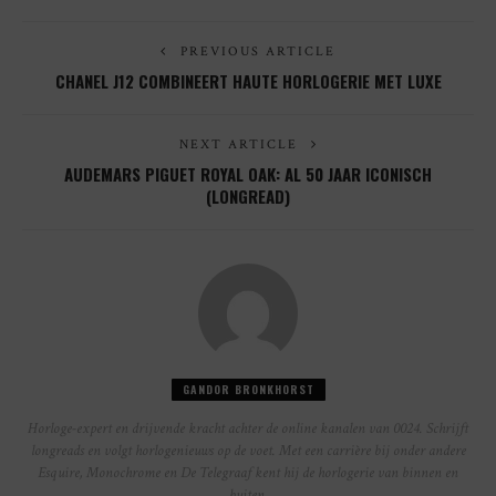
PREVIOUS ARTICLE
CHANEL J12 COMBINEERT HAUTE HORLOGERIE MET LUXE
NEXT ARTICLE
AUDEMARS PIGUET ROYAL OAK: AL 50 JAAR ICONISCH
(LONGREAD)
GANDOR BRONKHORST
Horloge-expert en drijvende kracht achter de online kanalen van 0024. Schrijft
longreads en volgt horlogenieuws op de voet. Met een carrière bij onder andere
Esquire, Monochrome en De Telegraaf kent hij de horlogerie van binnen en
buiten.