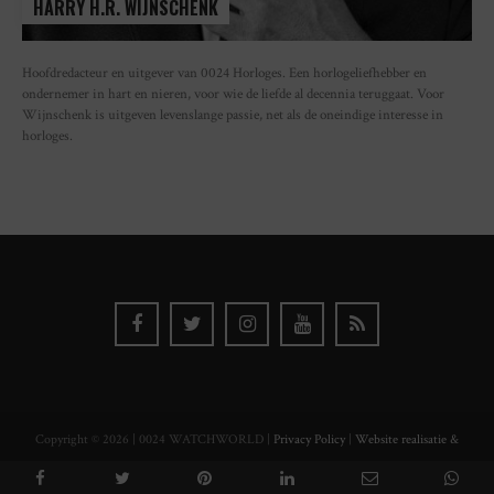
HARRY H.R. WIJNSCHENK
Hoofdredacteur en uitgever van 0024 Horloges. Een horlogeliefhebber en
ondernemer in hart en nieren, voor wie de liefde al decennia teruggaat. Voor
Wijnschenk is uitgeven levenslange passie, net als de oneindige interesse in
horloges.
Copyright © 2026 | 0024 WATCHWORLD |
Privacy Policy
|
Website realisatie &
ontwerp Watch this Agency BV Almere