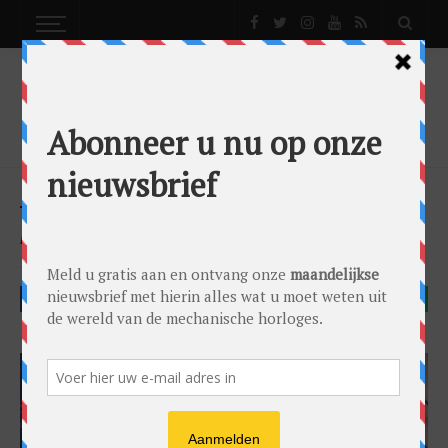
NEWS
ARMIN STROM IN AVENTURIJN
News
by
0024 Editorial Team
on
27/05/2026
Armin Strom
FACEBOOK