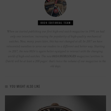
0024 EDITORIAL TEAM
When we started publishing our first high-end watch magazine in 1999, we had
only one intention: increasing the popularity of high-quality mechanical
watches. Now, many years later, this has not changed at all. In 2017 we have
reinvented ourselves to serve our readers in a different and better way. Starting
in 2017, the new 0024 is again better equipped to interact with the changing
world of high-end watches. The new
0024 HORLOGES
magazine (written in
Dutch) will be at least a 200 pager: that’s twice the volume of our magazine in the
old days.
YOU MIGHT ALSO LIKE