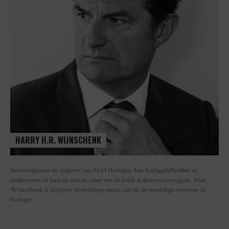
HARRY H.R. WIJNSCHENK
Hoofdredacteur en uitgever van 0024 Horloges. Een horlogeliefhebber en
ondernemer in hart en nieren, voor wie de liefde al decennia teruggaat. Voor
Wijnschenk is uitgeven levenslange passie, net als de oneindige interesse in
horloges.