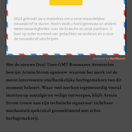
Met de nieuwe Dual Time GMT Resonance Aventurine
bewijst Armin Strom opnieuw waarom het merk tot de
meest interessante onafhankelijke horlogemakers van dit
moment behoort. Waar veel merken tegenwoordig vooral
inzetten op nostalgie en veilige ontwerpen, blijft Armin
Strom trouw aan zijn technische signatuur: zichtbaar
mechanisch spektakel gecombineerd met échte
horlogemakerij.