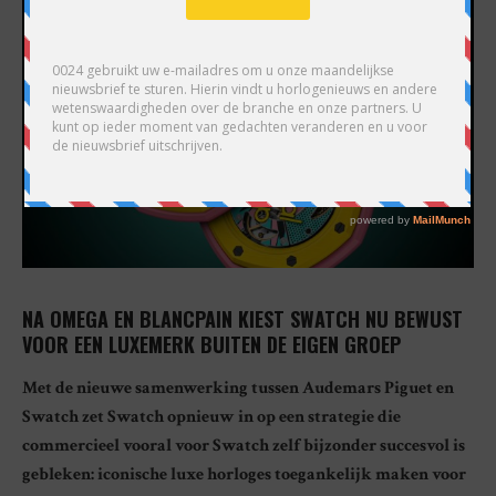
NA OMEGA EN BLANCPAIN KIEST SWATCH NU BEWUST
VOOR EEN LUXEMERK BUITEN DE EIGEN GROEP
Met de nieuwe samenwerking tussen Audemars Piguet en
Swatch zet Swatch opnieuw in op een strategie die
commercieel vooral voor Swatch zelf bijzonder succesvol is
gebleken: iconische luxe horloges toegankelijk maken voor