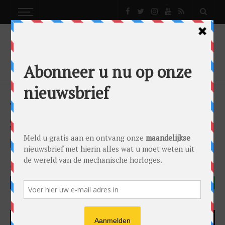
NEWS
AUDEMARS PIGUET × SWATCH: SLIMME
VERJONGING OF GEVAARLIJKE
MERKVERWATERING?
News
by
0024 Editorial Team
on
15/05/2026
Audemars Piguet
Swatch
FACEBOOK