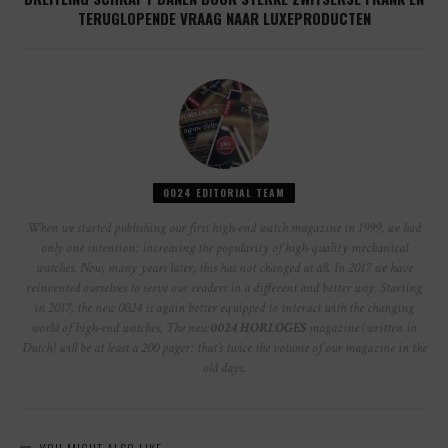
TERUGLOPENDE VRAAG NAAR LUXEPRODUCTEN
0024 EDITORIAL TEAM
When we started publishing our first high-end watch magazine in 1999, we had
only one intention: increasing the popularity of high-quality mechanical
watches. Now, many years later, this has not changed at all. In 2017 we have
reinvented ourselves to serve our readers in a different and better way. Starting
in 2017, the new 0024 is again better equipped to interact with the changing
world of high-end watches. The new
0024 HORLOGES
magazine (written in
Dutch) will be at least a 200 pager: that’s twice the volume of our magazine in the
old days.