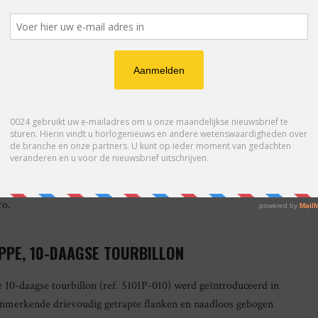
latinum met referentie
heeft een platina kast met
rt gelakte wijzerplaat.
 ref. 5970. Ondanks zijn
jaar beschikbaar in de
 een geschat
 Ref. 5971 wordt
l en eeuwigdurende
diamanten” en wordt door
manschap en tijdloze
ro.
IPPE, 10-DAAGSE TOURBILLON
 10-daagse tourbillon (ref. 5101P-010) werd geïntroduceerd in
enmerkende drievoudig getrapte flanken en naadloos gebogen