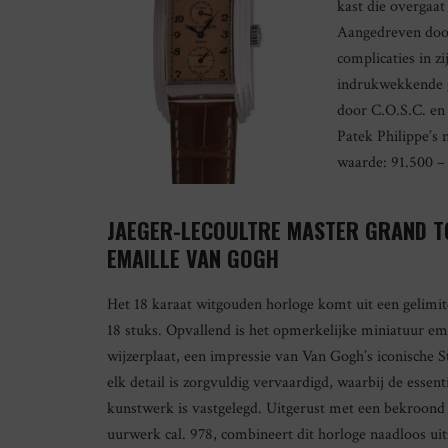
kast die overgaat 
Aangedreven door
complicaties in z
indrukwekkende g
door C.O.S.C. en 
Patek Philippe’s 
waarde: 91.500 –
JAEGER-LECOULTRE MASTER GRAND T
EMAILLE VAN GOGH
Het 18 karaat witgouden horloge komt uit een gelimit
18 stuks. Opvallend is het opmerkelijke miniatuur ema
wijzerplaat, een impressie van Van Gogh’s iconische S
elk detail is zorgvuldig vervaardigd, waarbij de essent
kunstwerk is vastgelegd. Uitgerust met een bekroond
uurwerk cal. 978, combineert dit horloge naadloos u