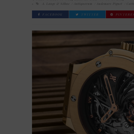
A. Lange & Söhne
Antiquorum
Audemars Piguet
Cart
FACEBOOK
TWITTER
PINTERE