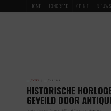
HOME
LONGREAD
OPINIE
NIEUW
NEWS
NIEUWS
HISTORISCHE HORLOGE
GEVEILD DOOR ANTIQ
News
Nieuws
by
0024 Editorial Team
on
06/01/2024