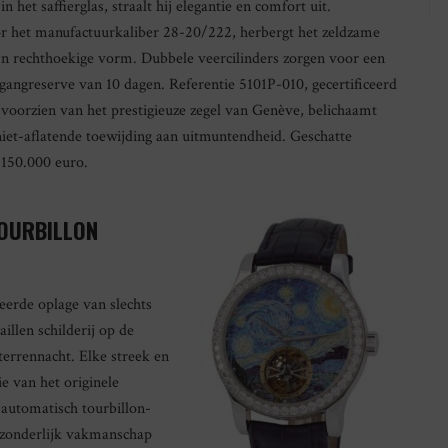
in het saffierglas, straalt hij elegantie en comfort uit.
 het manufactuurkaliber 28-20/222, herbergt het zeldzame
ijn rechthoekige vorm. Dubbele veercilinders zorgen voor een
angreserve van 10 dagen. Referentie 5101P-010, gecertificeerd
voorzien van het prestigieuze zegel van Genève, belichaamt
niet-aflatende toewijding aan uitmuntendheid. Geschatte
 150.000 euro.
OURBILLON
eerde oplage van slechts
illen schilderij op de
terrennacht. Elke streek en
ie van het originele
 automatisch tourbillon-
itzonderlijk vakmanschap