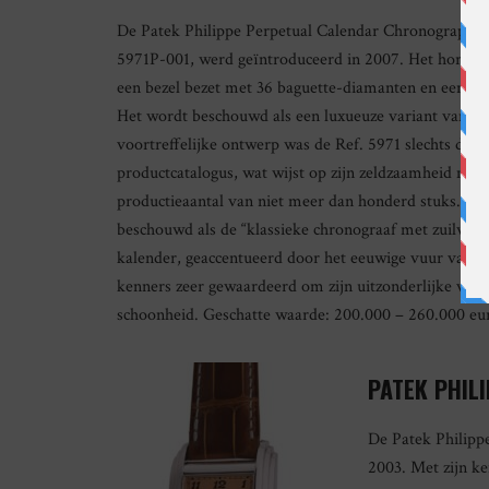
De Patek Philippe Perpetual Calendar Chronograph, P
5971P-001, werd geïntroduceerd in 2007. Het horloge 
een bezel bezet met 36 baguette-diamanten en een zwa
Het wordt beschouwd als een luxueuze variant van de
voortreffelijke ontwerp was de Ref. 5971 slechts drie 
productcatalogus, wat wijst op zijn zeldzaamheid met
productieaantal van niet meer dan honderd stuks. De
beschouwd als de “klassieke chronograaf met zuilwie
kalender, geaccentueerd door het eeuwige vuur van 
kenners zeer gewaardeerd om zijn uitzonderlijke vak
schoonheid. Geschatte waarde: 200.000 – 260.000 eu
PATEK PHIL
De Patek Philippe
2003. Met zijn k