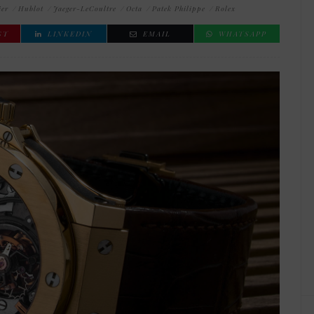
ier
Hublot
Jaeger-LeCoultre
Octa
Patek Philippe
Rolex
ST
LINKEDIN
EMAIL
WHATSAPP