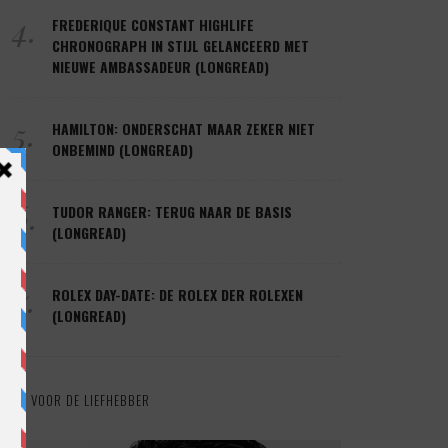
4.
FREDERIQUE CONSTANT HIGHLIFE
CHRONOGRAPH IN STIJL GELANCEERD MET
NIEUWE AMBASSADEUR (LONGREAD)
5.
HAMILTON: ONDERSCHAT MAAR ZEKER NIET
ONBEMIND (LONGREAD)
6.
TUDOR RANGER: TERUG NAAR DE BASIS
(LONGREAD)
7.
ROLEX DAY-DATE: DE ROLEX DER ROLEXEN
(LONGREAD)
VOOR DE LIEFHEBBER