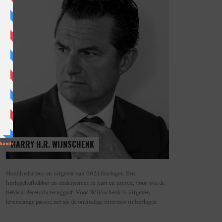
HARRY H.R. WIJNSCHENK
Hoofdredacteur en uitgever van 0024 Horloges. Een
horlogeliefhebber en ondernemer in hart en nieren, voor wie de
liefde al decennia teruggaat. Voor Wijnschenk is uitgeven
levenslange passie, net als de oneindige interesse in horloges.