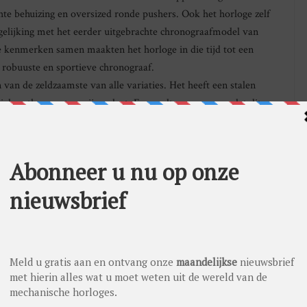
hte behuizing en oversized ronde pushers. Ook het horloge zelf
gelijking met het eerder uitgebrachte chronograafmodel van
e kenmerken samen maakten het horloge in die tijd tot een
 robuuste en sportieve chronograaf.
 van de zeldzaamste van alle variaties. Het heeft een stalen
ciale asthmometer-wijzerplaat. Er wordt aangenomen dat dit
oonlijke horloge was van de legendarische horlogemaker
en bekwame régleur die destijds samenwerkte met Patek
 een handgeschreven brief van Jules Golay, de zoon van Jacques
 speciale Ref. 1463 in de jaren 1940-50 door de horlogemaker
deel van de Patek Philippe-bedrijvengroep.
veild door Antiquorum Genève verkocht voor de
AR CHRONOGRAPH