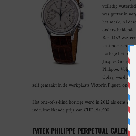
volledig waterdic
was groter in ver
het merk. Al dez
onderscheidende,
Ref. 1463 was een
kast met een spe
horloge het pers
Jacques Golay: e
Philippe. Volgens
Golay, werd deze
zelf gemaakt in de werkplaats Victorin Piguet, onder
Het one-of-a-kind horloge werd in 2012 als eens ge
indrukwekkende prijs van CHF 194.500.
PATEK PHILIPPE PERPETUAL CALEND