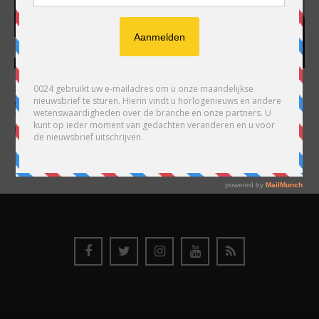
HARRY H.R. WIJNSCHENK
Hoofdredacteur en uitgever van 0024 Horloges. Een horlogeliefhebber en
ondernemer in hart en nieren, voor wie de liefde al decennia teruggaat. Voor
Wijnschenk is uitgeven levenslange passie, net als de oneindige interesse in
horloges.