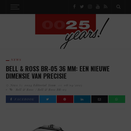
NEWS
BELL & ROSS BR-05 36 MM: EEN NIEUWE
DIMENSIE VAN PRECISIE
News
by
0024 Editorial Team
on
08/04/2025
Bell & Ross
Bell & Ross BR-05
FACEBOOK