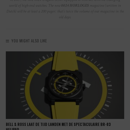
world of high-end watches. The new
0024 HORLOGES
magazine (written in
Dutch) will be at least a 200 pager: that’s twice the volume of our magazine in the
old days.
YOU MIGHT ALSO LIKE
BELL & ROSS LAAT DE TIJD LANDEN MET DE SPECTACULAIRE BR-03
HELIPAD