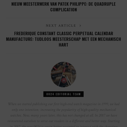
NIEUW MEESTERWERK VAN PATEK PHILIPPE: DE QUADRUPLE
COMPLICATION
NEXT ARTICLE
FREDERIQUE CONSTANT CLASSIC PERPETUAL CALENDAR
MANUFACTURE: TIJDLOOS MEESTERSCHAP MET EEN MECHANISCH
HART
0024 EDITORIAL TEAM
When we started publishing our first high-end watch magazine in 1999, we had
only one intention: increasing the popularity of high-quality mechanical
watches. Now, many years later, this has not changed at all. In 2017 we have
reinvented ourselves to serve our readers in a different and better way. Starting
in 2017, the new 0024 is again better equipped to interact with the changing