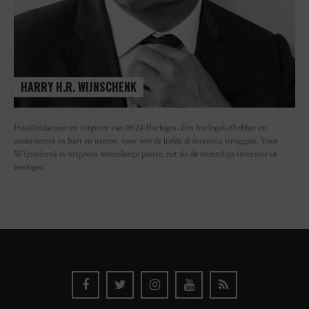
HARRY H.R. WIJNSCHENK
Hoofdredacteur en uitgever van 0024 Horloges. Een horlogeliefhebber en
ondernemer in hart en nieren, voor wie de liefde al decennia teruggaat. Voor
Wijnschenk is uitgeven levenslange passie, net als de oneindige interesse in
horloges.