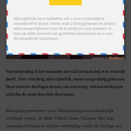
Valentijnsdag is het moment om stil te staan bij wat waarde
heeft. Niet vluchtig, niet tijdelijk, maar zorgvuldig gekozen.
Deze selectie horloges draait om ontwerp, vakmanschap en
stijl die de tand des tijds doorstaat.
Blancpain presenteert voor Valentijnsdag een uitzonderlijk
verfijnde creatie: de Mini Villeret Saint-Valentin. Met haar
compacte formaat en delicate uitstraling vormt dit horloge een