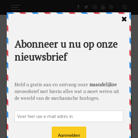
NEWS
BLANCPAIN EN VROUWELIJKE VERFIJNING –
EEN SELECTIE VOOR VALENTIJNSDAG
News
by
0024 Editorial Team
on
11/02/2026
Blancpain
FACEBOOK