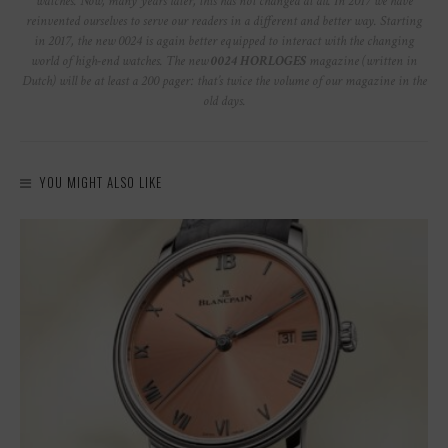
watches. Now, many years later, this has not changed at all. In 2017 we have
reinvented ourselves to serve our readers in a different and better way. Starting
in 2017, the new 0024 is again better equipped to interact with the changing
world of high-end watches. The new
0024 HORLOGES
magazine (written in
Dutch) will be at least a 200 pager: that’s twice the volume of our magazine in the
old days.
YOU MIGHT ALSO LIKE