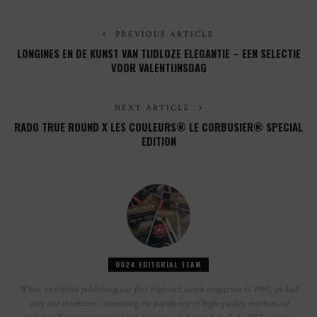
PREVIOUS ARTICLE
LONGINES EN DE KUNST VAN TIJDLOZE ELEGANTIE – EEN SELECTIE
VOOR VALENTIJNSDAG
NEXT ARTICLE
RADO TRUE ROUND X LES COULEURS® LE CORBUSIER® SPECIAL
EDITION
0024 EDITORIAL TEAM
When we started publishing our first high-end watch magazine in 1999, we had
only one intention: increasing the popularity of high-quality mechanical