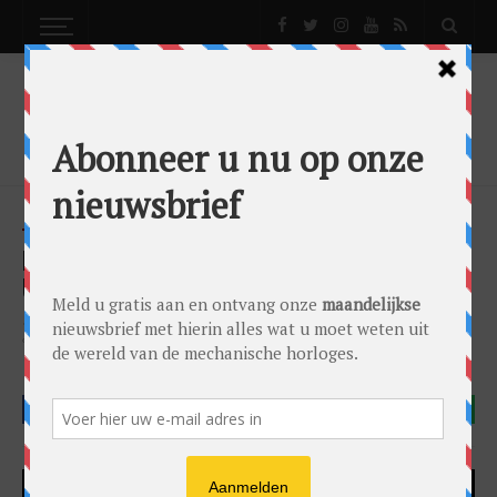
NEWS
BREITLING NAVITIMER RATTRAPANTE: DE
ULTIEME MECHANISCHE CHRONOGRAAF?
News
by
Lex Stolk
on
28/03/2017
Breitling
Breitling Calibre B01
Breitling Navitimer Rattrapante
Calibre B03
Chronograaf
Manufacture Breitling Caliber B03
Navitimer
FACEBOOK