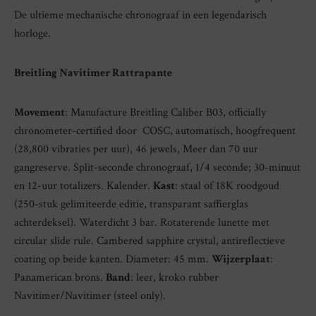
De ultieme mechanische chronograaf in een legendarisch
horloge.
Breitling Navitimer Rattrapante
Movement
: Manufacture Breitling Caliber B03, officially
chronometer-certified door COSC, automatisch, hoogfrequent
(28,800 vibraties per uur), 46 jewels, Meer dan 70 uur
gangreserve. Split-seconde chronograaf, 1/4 seconde; 30-minuut
en 12-uur totalizers. Kalender.
Kast
: staal of 18K roodgoud
(250-stuk gelimiteerde editie, transparant saffierglas
achterdeksel). Waterdicht 3 bar. Rotaterende lunette met
circular slide rule. Cambered sapphire crystal, antireflectieve
coating op beide kanten. Diameter: 45 mm.
Wijzerplaat
:
Panamerican brons.
Band
: leer, kroko rubber
Navitimer/Navitimer (steel only).