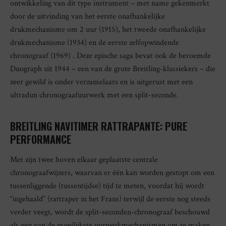
ontwikkeling van dit type instrument – met name gekenmerkt
door de uitvinding van het eerste onafhankelijke
drukmechanisme om 2 uur (1915), het tweede onafhankelijke
drukmechanisme (1934) en de eerste zelfopwindende
chronograaf (1969) . Deze epische saga bevat ook de beroemde
Duograph uit 1944 – een van de grote Breitling-klassiekers – die
zeer gewild is onder verzamelaars en is uitgerust met een
ultradun chronograafuurwerk met een split-seconde.
BREITLING NAVITIMER RATTRAPANTE: PURE
PERFORMANCE
Met zijn twee boven elkaar geplaatste centrale
chronograafwijzers, waarvan er één kan worden gestopt om een
​​tussenliggende (tussentijdse) tijd te meten, voordat hij wordt
“ingehaald” (rattraper in het Frans) terwijl de eerste nog steeds
verder veegt, wordt de split-seconden-chronograaf beschouwd
als een van de moeilijkste uurwerkmechanismen om te maken.