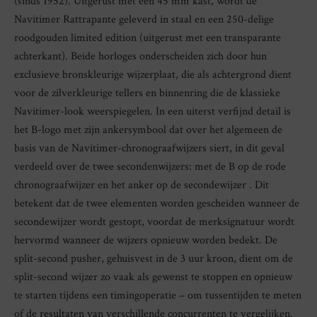
(sinds 1952). Uitgerust met een 45 mm kast, wordt de
Navitimer Rattrapante geleverd in staal en een 250-delige
roodgouden limited edition (uitgerust met een transparante
achterkant). Beide horloges onderscheiden zich door hun
exclusieve bronskleurige wijzerplaat, die als achtergrond dient
voor de zilverkleurige tellers en binnenring die de klassieke
Navitimer-look weerspiegelen. In een uiterst verfijnd detail is
het B-logo met zijn ankersymbool dat over het algemeen de
basis van de Navitimer-chronograafwijzers siert, in dit geval
verdeeld over de twee secondenwijzers: met de B op de rode
chronograafwijzer en het anker op de secondewijzer . Dit
betekent dat de twee elementen worden gescheiden wanneer de
secondewijzer wordt gestopt, voordat de merksignatuur wordt
hervormd wanneer de wijzers opnieuw worden bedekt. De
split-second pusher, gehuisvest in de 3 uur kroon, dient om de
split-second wijzer zo vaak als gewenst te stoppen en opnieuw
te starten tijdens een timingoperatie – om tussentijden te meten
of de resultaten van verschillende concurrenten te vergelijken.