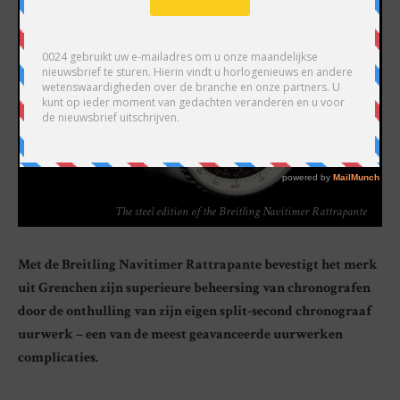
The steel edition of the Breitling Navitimer Rattrapante
Met de Breitling Navitimer Rattrapante bevestigt het merk
uit Grenchen zijn superieure beheersing van chronografen
door de onthulling van zijn eigen split-second chronograaf
uurwerk – een van de meest geavanceerde uurwerken
complicaties.