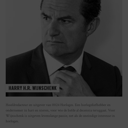
HARRY H.R. WIJNSCHENK
Hoofdredacteur en uitgever van 0024 Horloges. Een horlogeliefhebber en
ondernemer in hart en nieren, voor wie de liefde al decennia teruggaat. Voor
Wijnschenk is uitgeven levenslange passie, net als de oneindige interesse in
horloges.