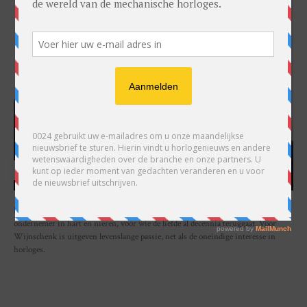
HARRY H.R. WIJNSCHENK
Hoofdredacteur en uitgever van 0024 Horloges. Een horlogeliefhebber en
ondernemer in hart en nieren, voor wie de liefde al decennia teruggaat. Voor
Wijnschenk is uitgeven levenslange passie, net als de oneindige interesse in
horloges.