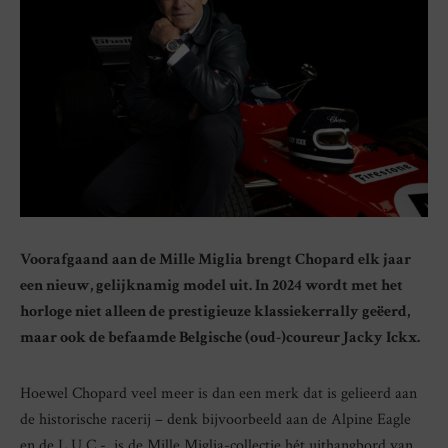
Voorafgaand aan de Mille Miglia brengt Chopard elk jaar
een nieuw, gelijknamig model uit. In 2024 wordt met het
horloge niet alleen de prestigieuze klassiekerrally geëerd,
maar ook de befaamde Belgische (oud-)coureur Jacky Ickx.
Hoewel Chopard veel meer is dan een merk dat is gelieerd aan
de historische racerij – denk bijvoorbeeld aan de Alpine Eagle
en de L.U.C -, is de Mille Miglia-collectie hét uithangbord van