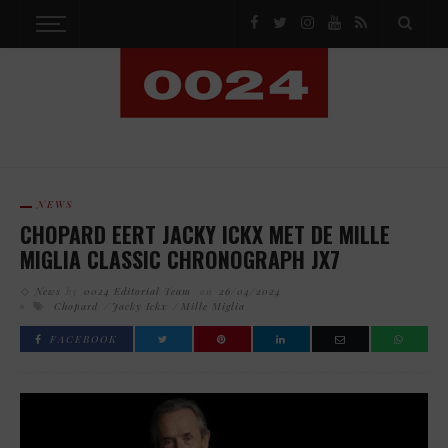
NEWS
CHOPARD EERT JACKY ICKX MET DE MILLE
MIGLIA CLASSIC CHRONOGRAPH JX7
News
by
0024 Editorial Team
on
26/04/2024
Chopard
Jacky Ickx
Mille Miglia
FACEBOOK