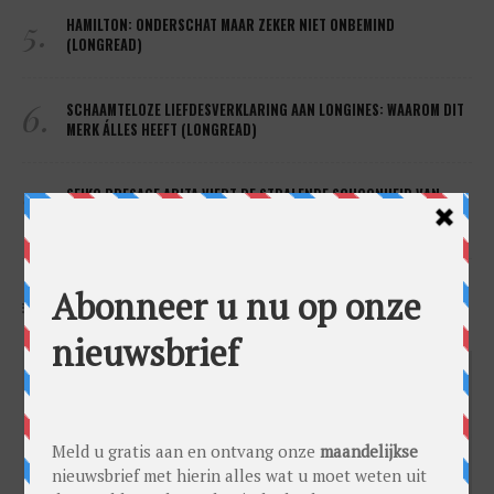
5.
HAMILTON: ONDERSCHAT MAAR ZEKER NIET ONBEMIND
(LONGREAD)
6.
SCHAAMTELOZE LIEFDESVERKLARING AAN LONGINES: WAAROM DIT
MERK ÁLLES HEEFT (LONGREAD)
7.
SEIKO PRESAGE ARITA VIERT DE STRALENDE SCHOONHEID VAN
JAPANSE TRADITIES (LONGREAD)
VOOR DE LIEFHEBBER