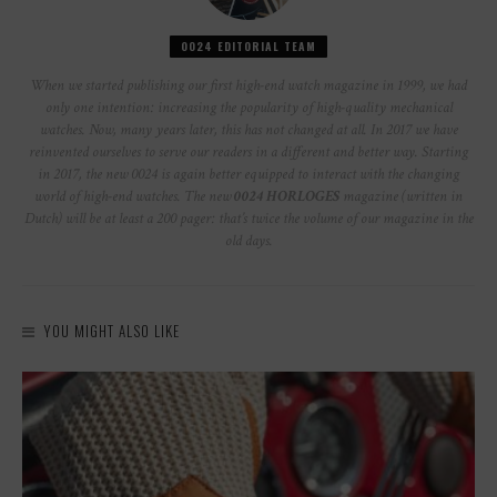
0024 EDITORIAL TEAM
When we started publishing our first high-end watch magazine in 1999, we had
only one intention: increasing the popularity of high-quality mechanical
watches. Now, many years later, this has not changed at all. In 2017 we have
reinvented ourselves to serve our readers in a different and better way. Starting
in 2017, the new 0024 is again better equipped to interact with the changing
world of high-end watches. The new
0024 HORLOGES
magazine (written in
Dutch) will be at least a 200 pager: that’s twice the volume of our magazine in the
old days.
YOU MIGHT ALSO LIKE