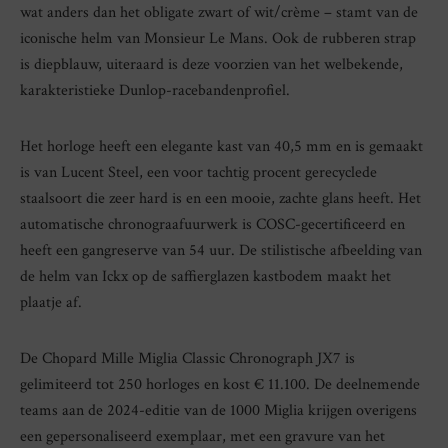
wat anders dan het obligate zwart of wit/crème – stamt van de
iconische helm van Monsieur Le Mans. Ook de rubberen strap
is diepblauw, uiteraard is deze voorzien van het welbekende,
karakteristieke Dunlop-racebandenprofiel.
Het horloge heeft een elegante kast van 40,5 mm en is gemaakt
is van Lucent Steel, een voor tachtig procent gerecyclede
staalsoort die zeer hard is en een mooie, zachte glans heeft. Het
automatische chronograafuurwerk is COSC-gecertificeerd en
heeft een gangreserve van 54 uur. De stilistische afbeelding van
de helm van Ickx op de saffierglazen kastbodem maakt het
plaatje af.
De Chopard Mille Miglia Classic Chronograph JX7 is
gelimiteerd tot 250 horloges en kost € 11.100. De deelnemende
teams aan de 2024-editie van de 1000 Miglia krijgen overigens
een gepersonaliseerd exemplaar, met een gravure van het