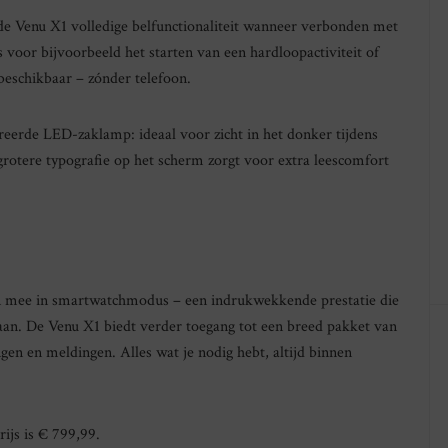
de Venu X1 volledige belfunctionaliteit wanneer verbonden met
or bijvoorbeeld het starten van een hardloopactiviteit of
 beschikbaar – zónder telefoon.
reerde LED-zaklamp: ideaal voor zicht in het donker tijdens
grotere typografie op het scherm zorgt voor extra leescomfort
gen mee in smartwatchmodus – een indrukwekkende prestatie die
gaan. De Venu X1 biedt verder toegang tot een breed pakket van
en en meldingen. Alles wat je nodig hebt, altijd binnen
ijs is € 799,99.