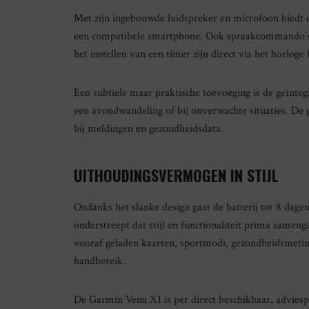
Met zijn ingebouwde luidspreker en microfoon biedt 
een compatibele smartphone. Ook spraakcommando’s vo
het instellen van een timer zijn direct via het horloge
Een subtiele maar praktische toevoeging is de geïnteg
een avondwandeling of bij onverwachte situaties. De 
bij meldingen en gezondheidsdata.
UITHOUDINGSVERMOGEN IN STIJL
Ondanks het slanke design gaat de batterij tot 8 da
onderstreept dat stijl en functionaliteit prima samen
vooraf geladen kaarten, sportmodi, gezondheidsmeting
handbereik.
De Garmin Venu X1 is per direct beschikbaar, adviespr