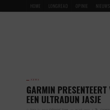
HOME
LONGREAD
OPINIE
NIEUW
NEWS
GARMIN PRESENTEERT V
EEN ULTRADUN JASJE
News
by
0024 Editorial Team
on
19/06/2025
Garmin