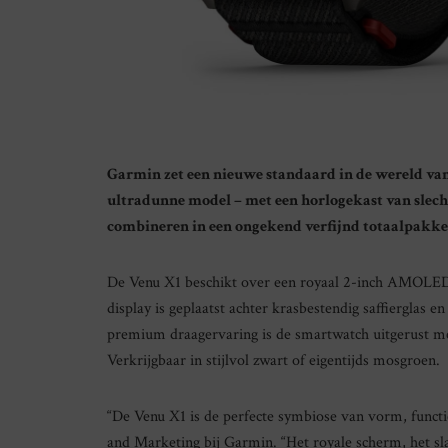
Garmin zet een nieuwe standaard in de wereld van
ultradunne model – met een horlogekast van slecht
combineren in een ongekend verfijnd totaalpakke
De Venu X1 beschikt over een royaal 2-inch AMOLED-sch
display is geplaatst achter krasbestendig saffierglas 
premium draagervaring is de smartwatch uitgerust me
Verkrijgbaar in stijlvol zwart of eigentijds mosgroen.
“De Venu X1 is de perfecte symbiose van vorm, functi
and Marketing bij Garmin. “Het royale scherm, het s