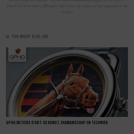
Dutch) will be at least a 200 pager: that’s twice the volume of our magazine in the
old days.
YOU MIGHT ALSO LIKE
GPHG METIERS D’ART: 6X KUNST, VAKMANSCHAP EN TECHNIEK