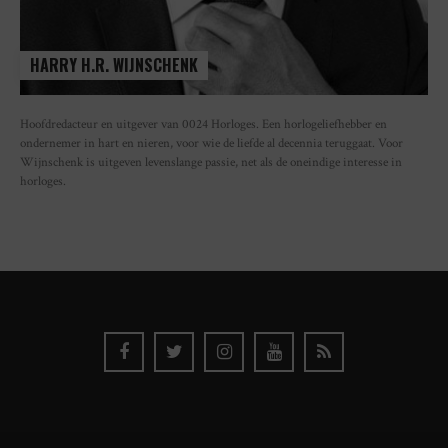
HARRY H.R. WIJNSCHENK
Hoofdredacteur en uitgever van 0024 Horloges. Een horlogeliefhebber en
ondernemer in hart en nieren, voor wie de liefde al decennia teruggaat. Voor
Wijnschenk is uitgeven levenslange passie, net als de oneindige interesse in
horloges.