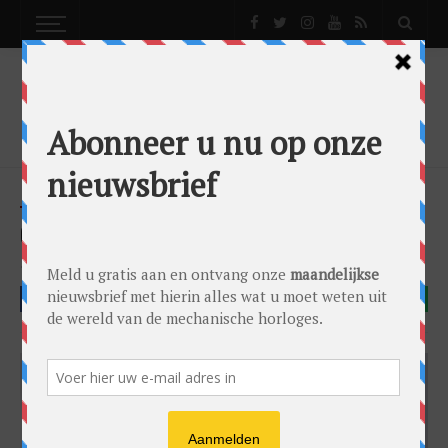
NEWS
GPHG SPORT: 6 X SPORTIEF EN INNOVATIEF
News
by
0024 Editorial Team
on
04/11/2025
GPHG 2025
FACEBOOK