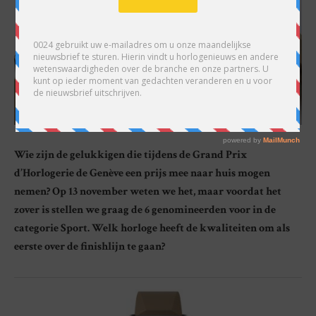
Wie zijn de gelukkigen die tijdens de Grand Prix
d’Horlogerie de Genève een prijs mee naar huis mogen
nemen? Op 13 november weten we het, maar voordat het
zover is stellen we graag de 6 genomineerden voor in de
categorie Sport. Welk horloge heeft de kwaliteiten om als
eerste over de finishlijn te gaan?