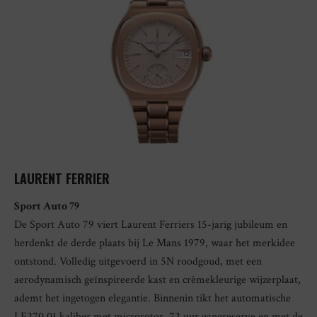
LAURENT FERRIER
Sport Auto 79
De Sport Auto 79 viert Laurent Ferriers 15-jarig jubileum en
herdenkt de derde plaats bij Le Mans 1979, waar het merkidee
ontstond. Volledig uitgevoerd in 5N roodgoud, met een
aerodynamisch geïnspireerde kast en crèmekleurige wijzerplaat,
ademt het ingetogen elegantie. Binnenin tikt het automatische
LF270.01 kaliber met microrotor, 72 uur gangreserve en met de