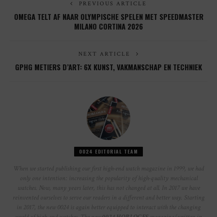
PREVIOUS ARTICLE
OMEGA TELT AF NAAR OLYMPISCHE SPELEN MET SPEEDMASTER
MILANO CORTINA 2026
NEXT ARTICLE
GPHG METIERS D’ART: 6X KUNST, VAKMANSCHAP EN TECHNIEK
0024 EDITORIAL TEAM
When we started publishing our first high-end watch magazine in 1999, we had
only one intention: increasing the popularity of high-quality mechanical
watches. Now, many years later, this has not changed at all. In 2017 we have
reinvented ourselves to serve our readers in a different and better way. Starting
in 2017, the new 0024 is again better equipped to interact with the changing
world of high-end watches. The new
0024 HORLOGES
magazine (written in