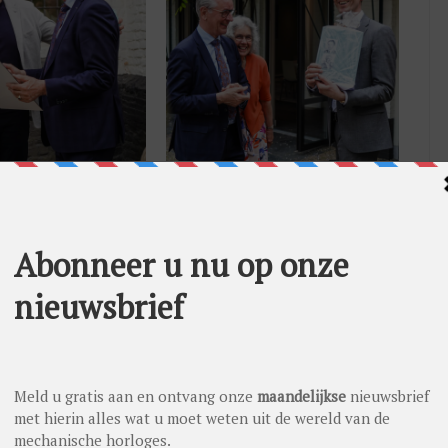
ratie spelt mét diamant door Patrick Thio, de directeur van
normaliter uitgereikt op speciaal verzoek bij 40 dienstjaren,
 gegaan….!
l in Amersfoort en Ab van Hell in Apeldoorn de 3e generatie
 het werk deze prachtige bedrijven verder uit te bouwen. Anton