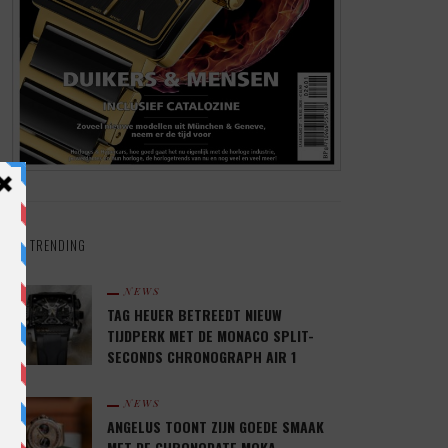
TRENDING
NEWS
TAG HEUER BETREEDT NIEUW
TIJDPERK MET DE MONACO SPLIT-
SECONDS CHRONOGRAPH AIR 1
NEWS
ANGELUS TOONT ZIJN GOEDE SMAAK
MET DE CHRONODATE MOKA