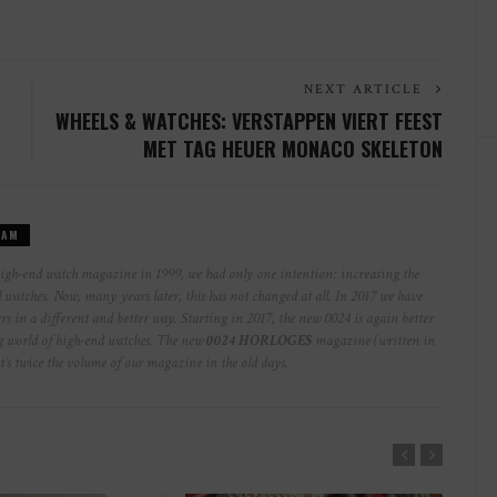
NEXT ARTICLE
WHEELS & WATCHES: VERSTAPPEN VIERT FEEST
MET TAG HEUER MONACO SKELETON
EAM
high-end watch magazine in 1999, we had only one intention: increasing the
watches. Now, many years later, this has not changed at all. In 2017 we have
rs in a different and better way. Starting in 2017, the new 0024 is again better
ng world of high-end watches. The new
0024 HORLOGES
magazine (written in
at’s twice the volume of our magazine in the old days.