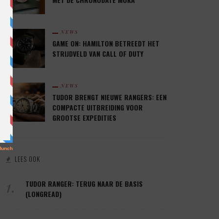
NEWS
GAME ON: HAMILTON BETREEDT HET
STRIJDVELD VAN CALL OF DUTY
NEWS
TUDOR BRENGT NIEUWE RANGERS: EEN
COMPACTE UITBREIDING VOOR
GROOTSE EXPEDITIES
LEES OOK
1.
TUDOR RANGER: TERUG NAAR DE BASIS
(LONGREAD)