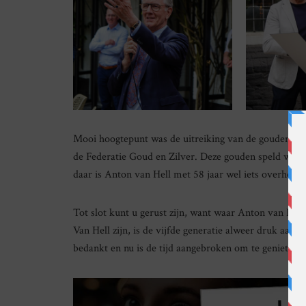
Mooi hoogtepunt was de uitreiking van de gouden fede
de Federatie Goud en Zilver. Deze gouden speld wordt 
daar is Anton van Hell met 58 jaar wel iets overheen
Tot slot kunt u gerust zijn, want waar Anton van Hel
Van Hell zijn, is de vijfde generatie alweer druk aan
bedankt en nu is de tijd aangebroken om te genieten!