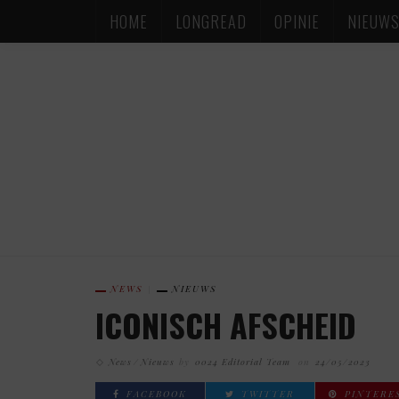
HOME
LONGREAD
OPINIE
NIEUW
NEWS
NIEUWS
ICONISCH AFSCHEID
News
Nieuws
by
0024 Editorial Team
on
24/05/2023
FACEBOOK
TWITTER
PINTERE