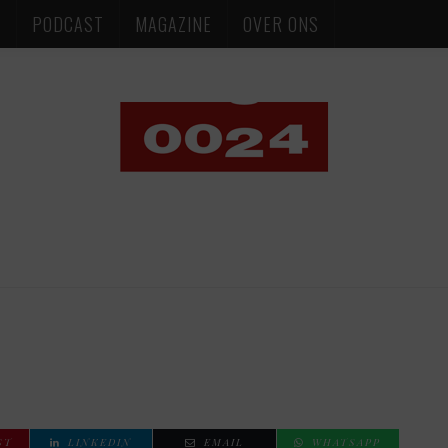
S
PODCAST
MAGAZINE
OVER ONS
ST
LINKEDIN
EMAIL
WHATSAPP