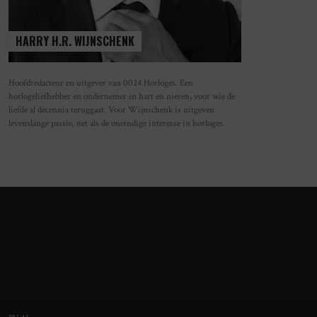
HARRY H.R. WIJNSCHENK
Hoofdredacteur en uitgever van 0024 Horloges. Een
horlogeliefhebber en ondernemer in hart en nieren, voor wie de
L & ROSS LAAT DE TIJD LANDEN
OMEGA’S NIEUWE MOONSWATCH EER
liefde al decennia teruggaat. Voor Wijnschenk is uitgeven
 DE SPECTACULAIRE BR-03
MAANLANDING MET MOONSHINE GOL
levenslange passie, net als de oneindige interesse in horloges.
IPAD