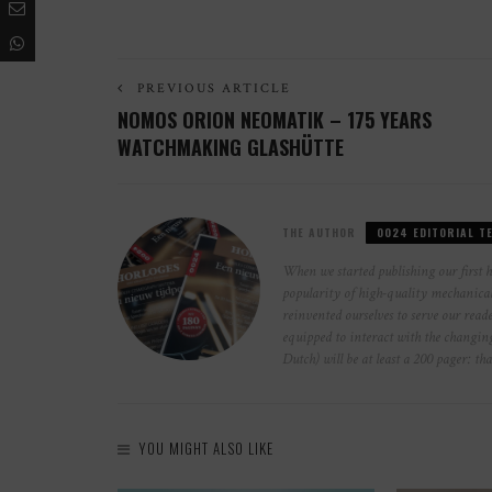
PREVIOUS ARTICLE
NOMOS ORION NEOMATIK – 175 YEARS
WATCHMAKING GLASHÜTTE
THE AUTHOR
0024 EDITORIAL T
When we started publishing our first 
popularity of high-quality mechanical 
reinvented ourselves to serve our reade
equipped to interact with the changi
Dutch) will be at least a 200 pager: th
YOU MIGHT ALSO LIKE