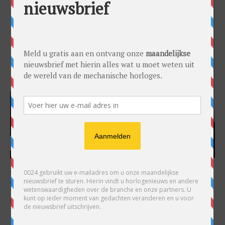
HARRY H.R. WIJNSCHENK
Hoofdredacteur en uitgever van 0024 Horloges. Een horlogeliefhebber en
ondernemer in hart en nieren, voor wie de liefde al decennia teruggaat. Voor
Wijnschenk is uitgeven levenslange passie, net als de oneindige interesse in
horloges.