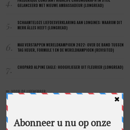
4.
FREDERIQUE CONSTANT HIGHLIFE CHRONOGRAPH IN STIJL
GELANCEERD MET NIEUWE AMBASSADEUR (LONGREAD)
5.
SCHAAMTELOZE LIEFDESVERKLARING AAN LONGINES: WAAROM DIT
MERK ÁLLES HEEFT (LONGREAD)
6.
MAX VERSTAPPEN WERELDKAMPIOEN 2022: OVER DE BAND TUSSEN
TAG HEUER, FORMULE 1 EN DE WERELDKAMPIOEN (REVISITED)
7.
CHOPARD ALPINE EAGLE: HOOGVLIEGER UIT FLEURIER (LONGREAD)
VOOR DE LIEFHEBBER