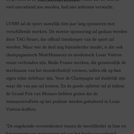
veel omvattend zou worden, had niet iedereen verwacht.
LVMH zal de sport namelijk tien jaar lang sponsoren met
verschillende merken. De meeste sponsoring zal gedaan worden
door TAG Heuer, dat official timekeeper van de sport zal
worden. Maar wat de deal nog bijzonderder maakt, is dat ook
champagnemerk MoëtHennessy en modemerk Louis Vuitton
eraan verbonden zijn. Beide Franse merken, die gezamenlijk de
merknaam van het moederbedrijf vormen, zullen elk op hun
eigen wijze zichtbaar zijn. Voor de Champagne zal duidelijk zijn
waar die van pas zal komen. En de goede opletter zal al tijdens
de Grand Prix van Monaco hebben gezien dat de
winnaarstroffeën op het podium werden geëtaleerd in Louis
Vuitton-koffers.
“De ongekende overeenkomst tussen de wereldleider in luxe en
het toppunt van motorsport zal aan het begin van volgend