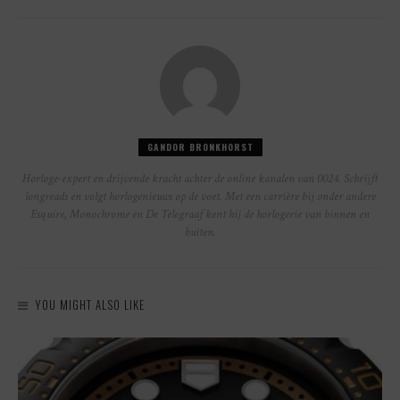
GANDOR BRONKHORST
Horloge-expert en drijvende kracht achter de online kanalen van 0024. Schrijft
longreads en volgt horlogenieuws op de voet. Met een carrière bij onder andere
Esquire, Monochrome en De Telegraaf kent hij de horlogerie van binnen en
buiten.
YOU MIGHT ALSO LIKE