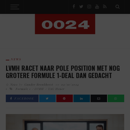
NEWS
LVMH RACET NAAR POLE POSITION MET NOG
GROTERE FORMULE 1-DEAL DAN GEDACHT
News
by
Gandor Bronkhorst
on
02/10/2024
Formule 1
LVMH
TAG Heuer
FACEBOOK