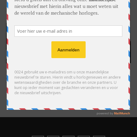
HARRY H.R. WIJNSCHENK
Hoofdredacteur en uitgever van 0024 Horloges. Een horlogeliefhebber en
ondernemer in hart en nieren, voor wie de liefde al decennia teruggaat. Voor
Wijnschenk is uitgeven levenslange passie, net als de oneindige interesse in
horloges.