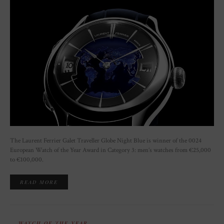
The Laurent Ferrier Galet Traveller Globe Night Blue is winner of the 0024
European Watch of the Year Award in Category 3: men’s watches from €25,000
to €100,000.
READ MORE
WATCH OF THE YEAR