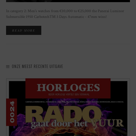
In category 2: Men’s watches from €10,000 to €25,000 the Panerai Luminor
Submersible 1950 Carbotech™ 3 Days Automatic - 47mm wins!
READ MORE
ONZE MEEST RECENTE UITGAVE