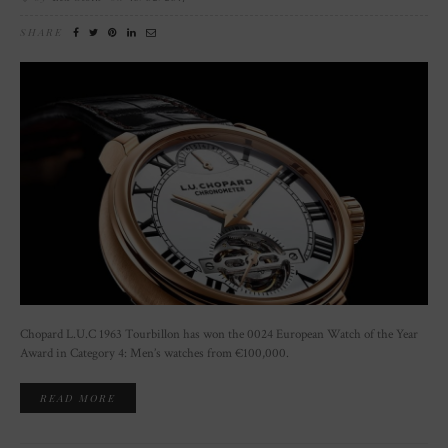
SHARE
Chopard L.U.C 1963 Tourbillon has won the 0024 European Watch of the Year
Award in Category 4: Men’s watches from €100,000.
READ MORE