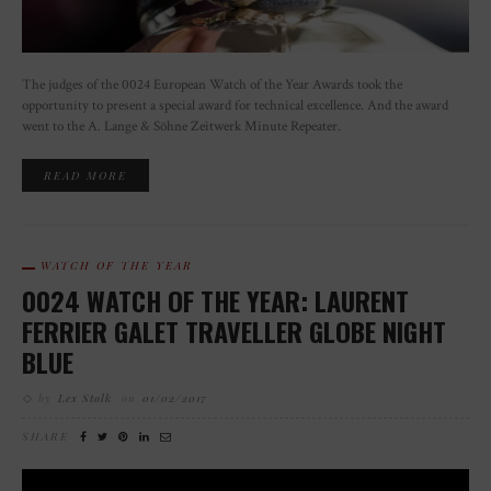
The judges of the 0024 European Watch of the Year Awards took the
opportunity to present a special award for technical excellence. And the award
went to the A. Lange & Söhne Zeitwerk Minute Repeater.
READ MORE
WATCH OF THE YEAR
0024 WATCH OF THE YEAR: LAURENT
FERRIER GALET TRAVELLER GLOBE NIGHT
BLUE
by
Lex Stolk
on
01/02/2017
SHARE