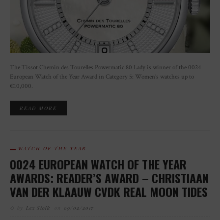
The Tissot Chemin des Tourelles Powermatic 80 Lady is winner of the 0024
European Watch of the Year Award in Category 5: Women’s watches up to
€10,000.
READ MORE
WATCH OF THE YEAR
0024 EUROPEAN WATCH OF THE YEAR
AWARDS: READER’S AWARD – CHRISTIAAN
VAN DER KLAAUW CVDK REAL MOON TIDES
by
Lex Stolk
on
09/02/2017