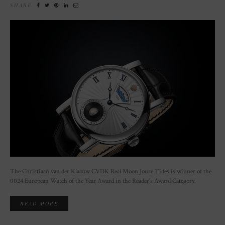
SHARE
The Christiaan van der Klaauw CVDK Real Moon Joure Tides is winner of the
0024 European Watch of the Year Award in the Reader's Award Category.
READ MORE