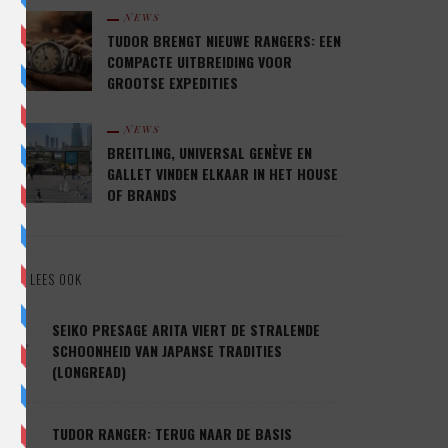
NEWS
TUDOR BRENGT NIEUWE RANGERS: EEN
COMPACTE UITBREIDING VOOR
GROOTSE EXPEDITIES
NEWS
BREITLING, UNIVERSAL GENÈVE EN
GALLET VINDEN ELKAAR IN HET HOUSE
OF BRANDS
LEES OOK
1.
SEIKO PRESAGE ARITA VIERT DE STRALENDE
SCHOONHEID VAN JAPANSE TRADITIES
(LONGREAD)
2.
TUDOR RANGER: TERUG NAAR DE BASIS