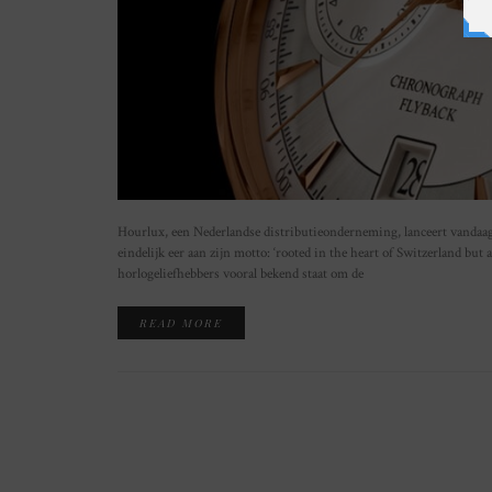
Hourlux, een Nederlandse distributieonderneming, lanceert vandaa
eindelijk eer aan zijn motto: ‘rooted in the heart of Switzerland b
horlogeliefhebbers vooral bekend staat om de
READ MORE