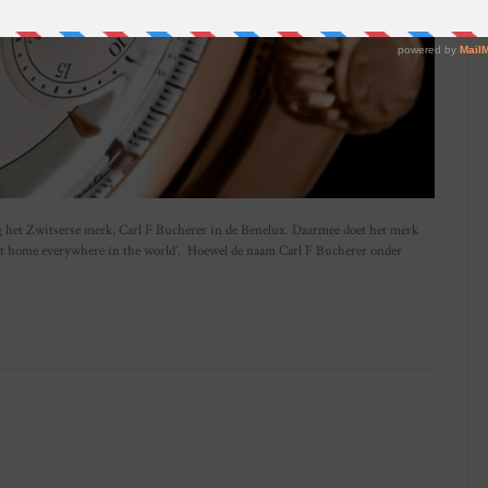
g het Zwitserse merk, Carl F Bucherer in de Benelux. Daarmee doet het merk
ut at home everywhere in the world’. Hoewel de naam Carl F Bucherer onder