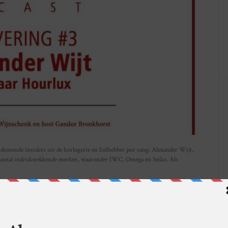
 dienende insiders uit de horlogerie en liefhebber pur sang: Alexander Wijt,
en aantal indrukwekkende merken, waaronder IWC, Omega en Seiko. Als