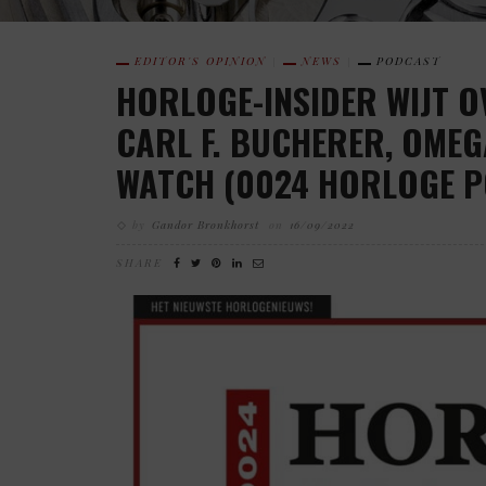
EDITOR'S OPINION
NEWS
PODCAST
HORLOGE-INSIDER WIJT O
CARL F. BUCHERER, OMEG
WATCH (0024 HORLOGE P
by
Gandor Bronkhorst
on
16/09/2022
SHARE