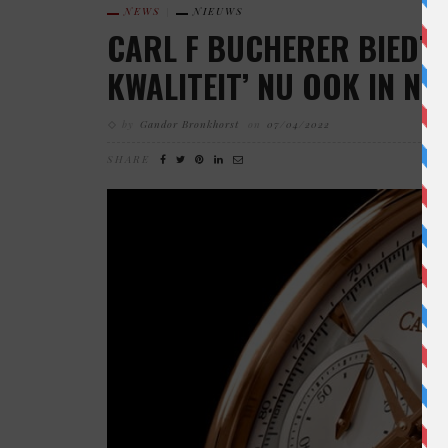
NEWS
NIEUWS
CARL F BUCHERER BIEDT 
KWALITEIT’ NU OOK IN NL
by
Gandor Bronkhorst
on
07/04/2022
SHARE