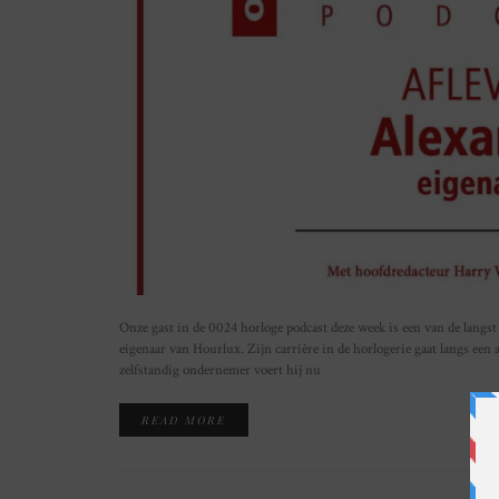
Onze gast in de 0024 horloge podcast deze week is een van de langst
eigenaar van Hourlux. Zijn carrière in de horlogerie gaat langs e
zelfstandig ondernemer voert hij nu
READ MORE