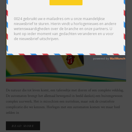
SHARE
De natuur die tot leven komt, een tafereeltje met dieren of een complete veldslag.
De automaton brengt het allemaal bewegend in beeld dankzij een buitengewoon
complex uurwerk. Het is misschien een nutteloze, maar ook de creatiefste
complicatie die we kennen. Horloges met een automaton komen we maar heel
zelden in
READ MORE