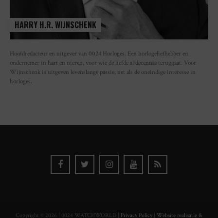
HARRY H.R. WIJNSCHENK
Hoofdredacteur en uitgever van 0024 Horloges. Een horlogeliefhebber en
ondernemer in hart en nieren, voor wie de liefde al decennia teruggaat. Voor
Wijnschenk is uitgeven levenslange passie, net als de oneindige interesse in
horloges.
Copyright © 2026 | 0024 WATCHWORLD |
Privacy Policy
|
Website realisatie &