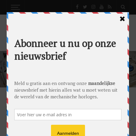
AUTOMATON
NEWS
NIEUWS
DE EINDELOZE AANTREKKINGSKRACHT VAN
DE AUTOMATON
by
0024 Editorial Team
on
26/12/2023