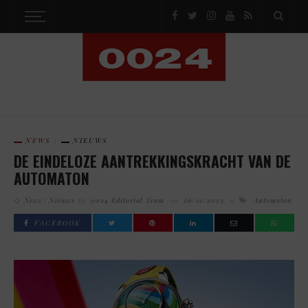
NEWS
NIEUWS
DE EINDELOZE AANTREKKINGSKRACHT VAN DE
AUTOMATON
News
Nieuws
by
0024 Editorial Team
on
26/12/2023
Automaton
FACEBOOK