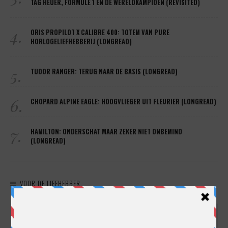
TAG HEUER, FORMULE 1 EN DE WERELDKAMPIOEN (REVISITED)
4.
ORIS PROPILOT X CALIBRE 400: TOTEM VAN PURE
HORLOGELIEFHEBBERIJ (LONGREAD)
5.
TUDOR RANGER: TERUG NAAR DE BASIS (LONGREAD)
6.
CHOPARD ALPINE EAGLE: HOOGVLIEGER UIT FLEURIER (LONGREAD)
7.
HAMILTON: ONDERSCHAT MAAR ZEKER NIET ONBEMIND
(LONGREAD)
VOOR DE LIEFHEBBER