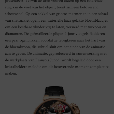
presenteert. Terwijl de uren voorbij tikken op een roterende
ring aan de voet van het object, toont zich een betoverend
schouwspel. Op een sokkel van griotte-marmer en in een schaal
van shattuckiet opent een waterlelie haar gelakte bloemblaadjes
om een kostbare vlinder vrij te laten, versierd met turkoois en
diamanten. De geëmailleerde plique-à-jour vleugels fladderen
een paar ogenblikken voordat ze terugkeren naar het hart van
de bloemkroon, die subtiel sluit om het einde van de animatie
aan te geven. De animatie, geproduceerd in samenwerking met
de werkplaats van François Junod, wordt begeleid door een
kristalheldere melodie om dit betoverende moment compleet te
maken.