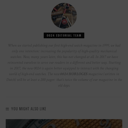
0024 EDITORIAL TEAM
When we started publishing our first high-end watch magazine in 1999, we had
only one intention: increasing the popularity of high-quality mechanical
watches. Now, many years later, this has not changed at all. In 2017 we have
reinvented ourselves to serve our readers in a different and better way. Starting
in 2017, the new 0024 is again better equipped to interact with the changing
world of high-end watches. The new
0024 HORLOGES
magazine (written in
Dutch) will be at least a 200 pager: that’s twice the volume of our magazine in the
old days.
YOU MIGHT ALSO LIKE