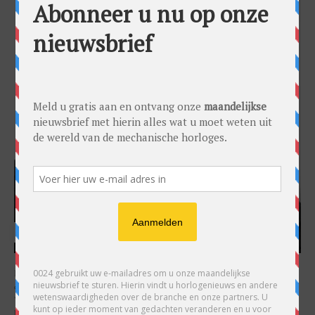
HARRY H.R. WIJNSCHENK
Hoofdredacteur en uitgever van 0024 Horloges. Een horlogeliefhebber en
ondernemer in hart en nieren, voor wie de liefde al decennia teruggaat. Voor
Wijnschenk is uitgeven levenslange passie, net als de oneindige interesse in
horloges.