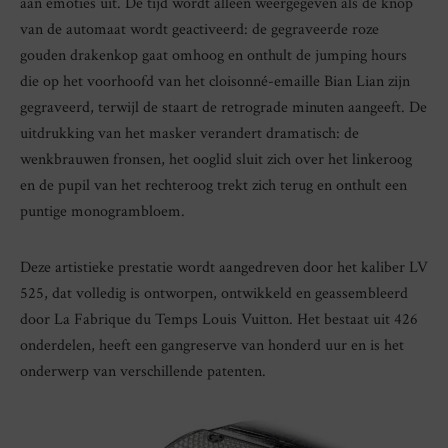
aan emoties uit. De tijd wordt alleen weergegeven als de knop
van de automaat wordt geactiveerd: de gegraveerde roze
gouden drakenkop gaat omhoog en onthult de jumping hours
die op het voorhoofd van het cloisonné-emaille Bian Lian zijn
gegraveerd, terwijl de staart de retrograde minuten aangeeft. De
uitdrukking van het masker verandert dramatisch: de
wenkbrauwen fronsen, het ooglid sluit zich over het linkeroog
en de pupil van het rechteroog trekt zich terug en onthult een
puntige monogrambloem.
Deze artistieke prestatie wordt aangedreven door het kaliber LV
525, dat volledig is ontworpen, ontwikkeld en geassembleerd
door La Fabrique du Temps Louis Vuitton. Het bestaat uit 426
onderdelen, heeft een gangreserve van honderd uur en is het
onderwerp van verschillende patenten.