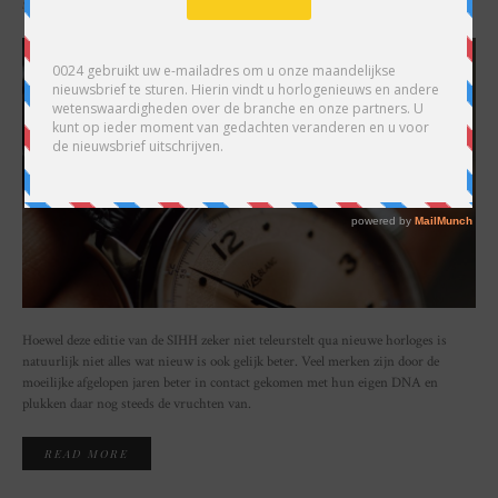
SHARE
Hoewel deze editie van de SIHH zeker niet teleurstelt qua nieuwe horloges is
natuurlijk niet alles wat nieuw is ook gelijk beter. Veel merken zijn door de
moeilijke afgelopen jaren beter in contact gekomen met hun eigen DNA en
plukken daar nog steeds de vruchten van.
READ MORE