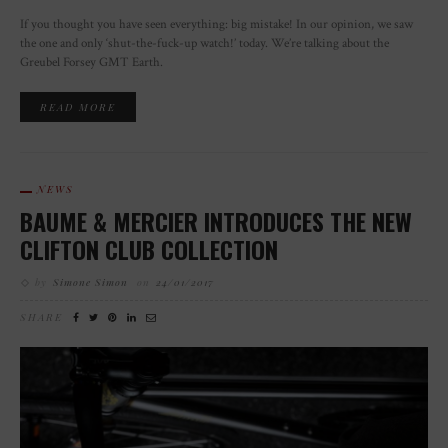
If you thought you have seen everything: big mistake! In our opinion, we saw
the one and only ‘shut-the-fuck-up watch!’ today. We’re talking about the
Greubel Forsey GMT Earth.
READ MORE
NEWS
BAUME & MERCIER INTRODUCES THE NEW
CLIFTON CLUB COLLECTION
by
Simone Simon
on
24/01/2017
SHARE