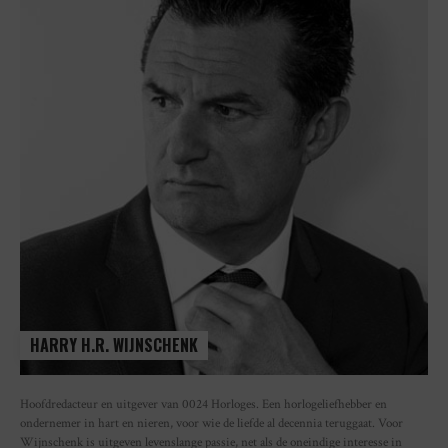
HARRY H.R. WIJNSCHENK
Hoofdredacteur en uitgever van 0024 Horloges. Een horlogeliefhebber en
ondernemer in hart en nieren, voor wie de liefde al decennia teruggaat. Voor
Wijnschenk is uitgeven levenslange passie, net als de oneindige interesse in