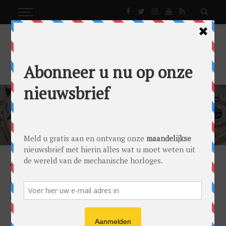
BAUME ET MERCIER
NEWS
GENÈVE 2019: DAG 3 HET IS NIET
ALLEMAAL ROZENGEUR EN MANESCHIJN
by
0024 Editorial Team
on
17/01/2019