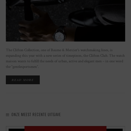
The Clifton Collection, one of Baume & Mercier's watchmaking lines, is
expanding this year with a new series of timepieces, the Clifton Club. The watch
maison wants to fulfill the needs of urban, active and elegant men – in one word
the “gentlesportsmen”.
READ MORE
ONZE MEEST RECENTE UITGAVE