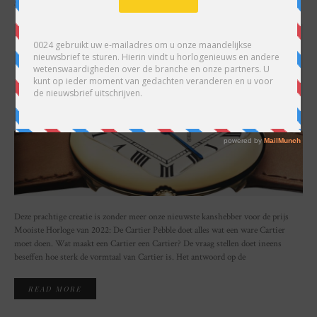
SHARE
Deze prachtige creatie is zonder meer onze nieuwste kanshebber voor de prijs
Mooiste Horloge van 2022: De Cartier Pebble doet alles wat een ware Cartier
moet doen. Wat maakt een Cartier een Cartier? De vraag stellen doet ineens
beseffen hoe sterk de vormtaal van Cartier is. Het antwoord op de
READ MORE