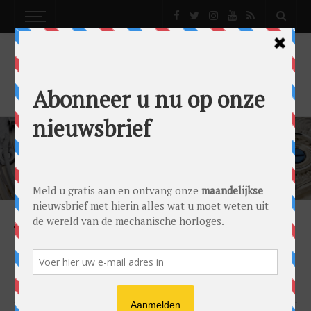
CALIBRE 430 MC
NEWS
CARTIER PEBBLE: VOLTREFFER IN HET
HART VAN HET PARIJSE HUIS
by
Gandor Bronkhorst
on
17/10/2022