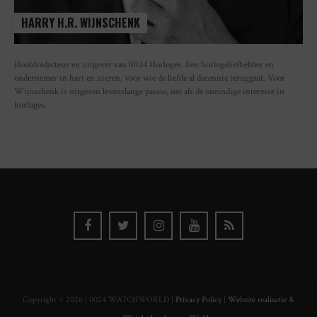
HARRY H.R. WIJNSCHENK
Hoofdredacteur en uitgever van 0024 Horloges. Een horlogeliefhebber en
ondernemer in hart en nieren, voor wie de liefde al decennia teruggaat. Voor
Wijnschenk is uitgeven levenslange passie, net als de oneindige interesse in
horloges.
Copyright © 2026 | 0024 WATCHWORLD |
Privacy Policy
|
Website realisatie &