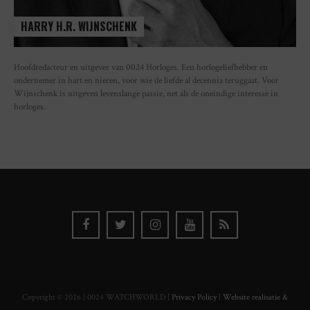
HARRY H.R. WIJNSCHENK
Hoofdredacteur en uitgever van 0024 Horloges. Een horlogeliefhebber en
ondernemer in hart en nieren, voor wie de liefde al decennia teruggaat. Voor
Wijnschenk is uitgeven levenslange passie, net als de oneindige interesse in
horloges.
Copyright © 2026 | 0024 WATCHWORLD |
Privacy Policy
|
Website realisatie &