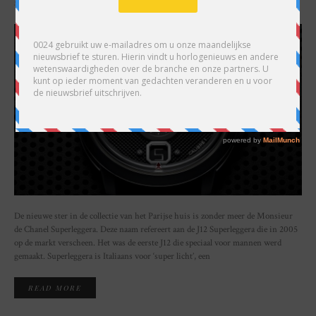
SHARE
De nieuwe ster in de collectie van het Parijse huis is zonder meer de Monsieur
de Chanel Superleggera. Deze naam refereert aan de J12 Superleggera die in 2005
op de markt verscheen. Het was de eerste J12 die speciaal voor mannen werd
gemaakt. Superleggera is Italiaans voor ‘super licht’, een
READ MORE