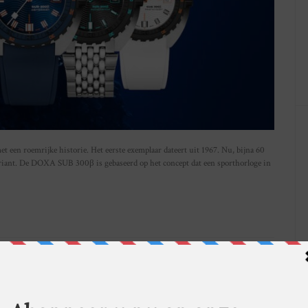
een roemrijke historie. Het eerste exemplaar dateert uit 1967. Nu, bijna 60
ariant. De DOXA SUB 300β is gebaseerd op het concept dat een sporthorloge in