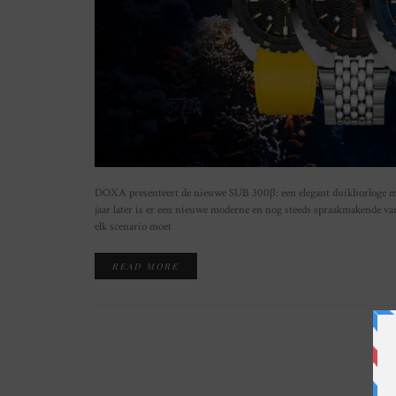
DOXA presenteert de nieuwe SUB 300β: een elegant duikhorloge met 
jaar later is er een nieuwe moderne en nog steeds spraakmakende v
elk scenario moet
READ MORE