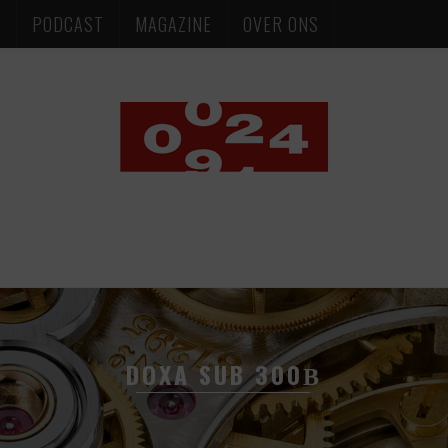
S
PODCAST
MAGAZINE
OVER ONS
DOXA SUB 300Β