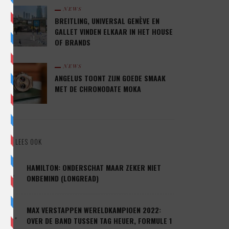
NEWS
BREITLING, UNIVERSAL GENÈVE EN
GALLET VINDEN ELKAAR IN HET HOUSE
OF BRANDS
NEWS
ANGELUS TOONT ZIJN GOEDE SMAAK
MET DE CHRONODATE MOKA
LEES OOK
1.
HAMILTON: ONDERSCHAT MAAR ZEKER NIET
ONBEMIND (LONGREAD)
2.
MAX VERSTAPPEN WERELDKAMPIOEN 2022:
OVER DE BAND TUSSEN TAG HEUER, FORMULE 1