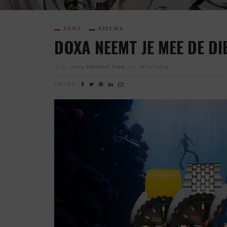
NEWS
NIEUWS
DOXA NEEMT JE MEE DE DI
by
0024 Editorial Team
on
18/01/2024
SHARE