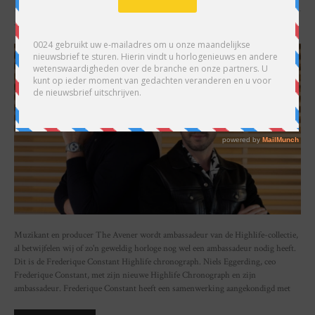
SHARE
Muzikant en producer The Avener wordt ambassadeur van de Highlife-collectie,
al betwijfelen wij of zo'n geweldig horloge nog wel een ambassadeur nodig heeft.
Dit is de Frederique Constant Highlife chronograph. Niels Eggerding, ceo
Frederique Constant, met zijn nieuwe Highlife Chronograph en zijn
ambassadeur. Frederique Constant heeft een samenwerking aangekondigd met