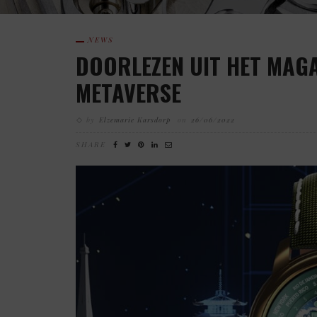
NEWS
DOORLEZEN UIT HET MAGA
METAVERSE
by
Elzemarie Karsdorp
on
26/06/2022
SHARE