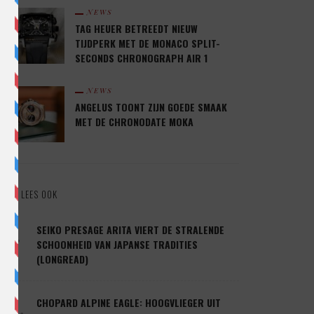
NEWS
TAG HEUER BETREEDT NIEUW
TIJDPERK MET DE MONACO SPLIT-
SECONDS CHRONOGRAPH AIR 1
NEWS
ANGELUS TOONT ZIJN GOEDE SMAAK
MET DE CHRONODATE MOKA
LEES OOK
1.
SEIKO PRESAGE ARITA VIERT DE STRALENDE
SCHOONHEID VAN JAPANSE TRADITIES
(LONGREAD)
2.
CHOPARD ALPINE EAGLE: HOOGVLIEGER UIT