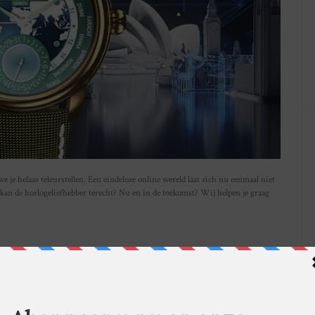
je helaas teleurstellen. Een eindeloze online wereld laat zich nu eenmaal niet
 kan de horlogeliefhebber terecht? Nu en in de toekomst? Wij helpen je graag