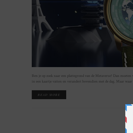
Ben je op zoek naar een plattegrond van de Metaverse? Dan moeten we 
in een kaartje vatten en verandert bovendien met de dag. Maar waar
READ MORE