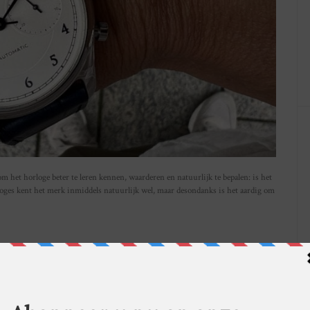
het horloge beter te leren kennen, waarderen en natuurlijk te bepalen: is het
oges kent het merk inmiddels natuurlijk wel, maar desondanks is het aardig om