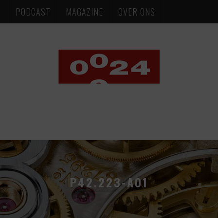
S
PODCAST
MAGAZINE
OVER ONS
P42.223-A01