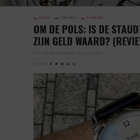
NEWS
NIEUWS
STORIES
OM DE POLS: IS DE STA
ZIJN GELD WAARD? (REVI
by
Gandor Bronkhorst
on
05/11/2022
SHARE