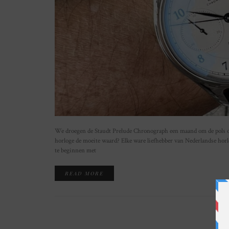
We droegen de Staudt Prelude Chronograph een maand om de pols om 
horloge de moeite waard? Elke ware liefhebber van Nederlandse horl
te beginnen met
READ MORE