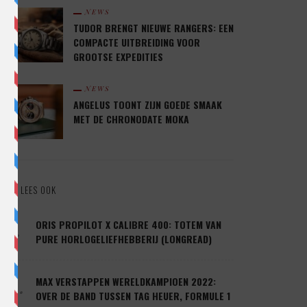
NEWS
TUDOR BRENGT NIEUWE RANGERS: EEN
COMPACTE UITBREIDING VOOR
GROOTSE EXPEDITIES
NEWS
ANGELUS TOONT ZIJN GOEDE SMAAK
MET DE CHRONODATE MOKA
LEES OOK
1.
ORIS PROPILOT X CALIBRE 400: TOTEM VAN
PURE HORLOGELIEFHEBBERIJ (LONGREAD)
2.
MAX VERSTAPPEN WERELDKAMPIOEN 2022:
OVER DE BAND TUSSEN TAG HEUER, FORMULE 1