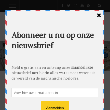
PRESAGE
BACKGROUND
NEWS
NIEUWS
STORIES
SEIKO PRESAGE ARITA VIERT DE
STRALENDE SCHOONHEID VAN JAPANSE
TRADITIES (LONGREAD)
by
Gandor Bronkhorst
on
14/05/2022