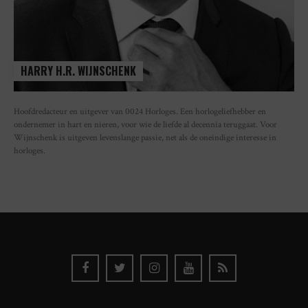
HARRY H.R. WIJNSCHENK
Hoofdredacteur en uitgever van 0024 Horloges. Een horlogeliefhebber en
ondernemer in hart en nieren, voor wie de liefde al decennia teruggaat. Voor
Wijnschenk is uitgeven levenslange passie, net als de oneindige interesse in
horloges.