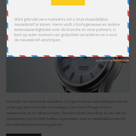
SHARE
De pracht van traditionele ambachten uit Japan heeft een aantrekkingskracht die
verder gaat dan onze liefde voor horloges. Deze Seiko Presage Arita is
vakmanschap op z'n vakmanschapst. Porselein klinkt misschien als iets wat wij
Nederlanders ooit in Delft hebben uitgevonden, maar in werkelijkheid was het
hier bekende blauwe serviesgoed ooit