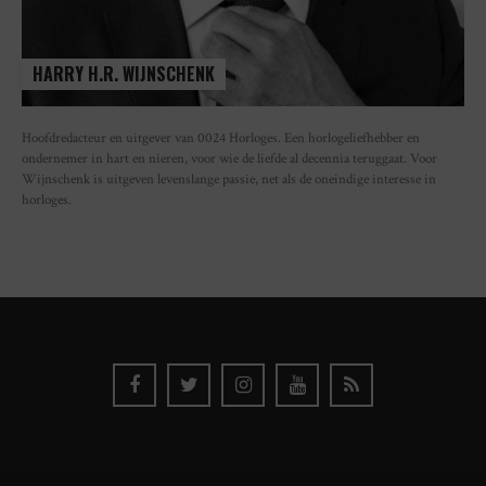
HARRY H.R. WIJNSCHENK
Hoofdredacteur en uitgever van 0024 Horloges. Een horlogeliefhebber en
ondernemer in hart en nieren, voor wie de liefde al decennia teruggaat. Voor
Wijnschenk is uitgeven levenslange passie, net als de oneindige interesse in
horloges.