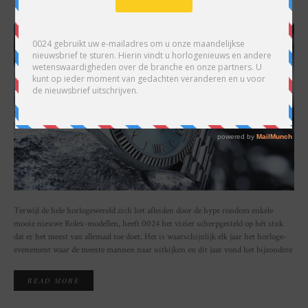
SHARE
Terwijl de hele horlogewereld zich liet afleiden door de hype rondom enkele
mooie nieuwe Rolex-modellen, heeft 0024 het vizier scherpgesteld op hét stuk
dat er het meest van allemaal toe doet. Het is waarschijnlijk elk jaar het horloge-
evenement waar de meeste mannen naar uitkijken en dit jaar vond het bijzondere
READ MORE