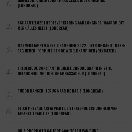
1.
HAMILTON: ONDERSCHAT MAAR ZEKER NIET ONBEMIND
(LONGREAD)
2.
SCHAAMTELOZE LIEFDESVERKLARING AAN LONGINES: WAAROM DIT
MERK ÁLLES HEEFT (LONGREAD)
3.
MAX VERSTAPPEN WERELDKAMPIOEN 2022: OVER DE BAND TUSSEN
TAG HEUER, FORMULE 1 EN DE WERELDKAMPIOEN (REVISITED)
4.
FREDERIQUE CONSTANT HIGHLIFE CHRONOGRAPH IN STIJL
GELANCEERD MET NIEUWE AMBASSADEUR (LONGREAD)
5.
TUDOR RANGER: TERUG NAAR DE BASIS (LONGREAD)
6.
SEIKO PRESAGE ARITA VIERT DE STRALENDE SCHOONHEID VAN
JAPANSE TRADITIES (LONGREAD)
ORIS PROPILOT X CALIBRE 400: TOTEM VAN PURE