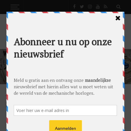
ROLEX KALIBER 3255
MODELS
ROLEX DAY-DATE: DE ROLEX DER ROLEXEN
(LONGREAD)
by
Gandor Bronkhorst
on
01/05/2022