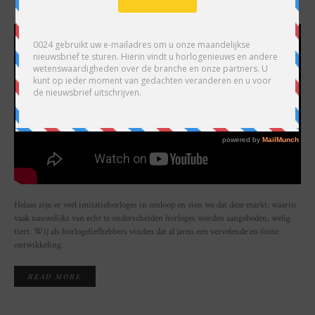
SHARE
Helaas zijn er veel imitatiehorloges in omloop en zien we dat deze markt, waarin
vaak nauwelijks van echt te onderscheiden horloges worden aangeboden, welig
tiert. Wij als horlogeliefhebbers vinden dat al jaren een vervelende en foute
ontwikkeling.
READ MORE