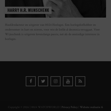
HARRY H.R. WIJNSCHENK
Hoofdredacteur en uitgever van 0024 Horloges. Een horlogeliefhebber en
ondernemer in hart en nieren, voor wie de liefde al decennia teruggaat. Voor
Wijnschenk is uitgeven levenslange passie, net als de oneindige interesse in
horloges.
Copyright © 2026 | 0024 WATCHWORLD |
Privacy Policy
|
Website realisatie &