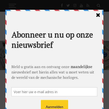
SLOOP DE NEPPER
NEWS
SLOOP-DE-NEPPER, HOE KOM JE VAN JE
NEPHORLOGE AF?!
by
0024 Editorial Team
on
25/04/2019