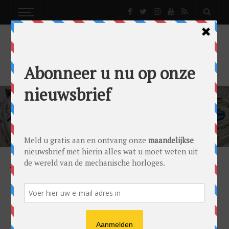
TAG HEUER MONACO
NEWS
TAG HEUER BETREEDT NIEUW TIJDPERK
MET DE MONACO SPLIT-SECONDS
CHRONOGRAPH AIR 1
by
0024 Editorial Team
on
27/11/2025