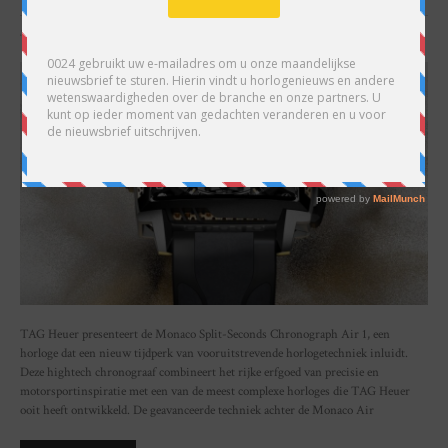
SHARE
TAG Heuer presenteert de Monaco Split-Seconds Chronograph Air 1, een
horloge dat een nieuw tijdperk van vooruitstrevende horlogetechniek inluidt.
Deze hightech chronograaf combineert het rijke erfgoed van precisie en
motorsportinspiratie met een van de meest complexe horloges die TAG Heuer
ooit heeft ontwikkeld. De geavanceerde techniek achter de Monaco Air