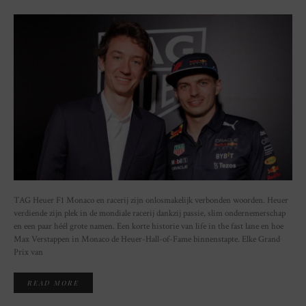
TAG Heuer F1 Monaco en racerij zijn onlosmakelijk verbonden woorden. Heuer
verdiende zijn plek in de mondiale racerij dankzij passie, slim ondernemerschap
en een paar héél grote namen. Een korte historie van life in the fast lane en hoe
Max Verstappen in Monaco de Heuer-Hall-of-Fame binnenstapte. Elke Grand
Prix van
READ MORE