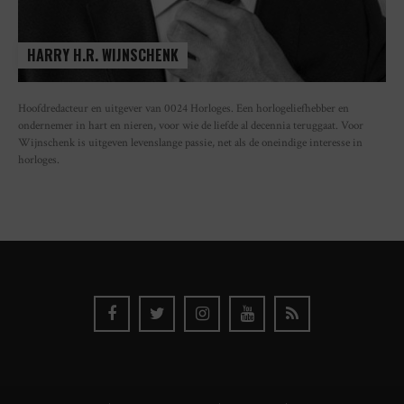
HARRY H.R. WIJNSCHENK
Hoofdredacteur en uitgever van 0024 Horloges. Een horlogeliefhebber en
ondernemer in hart en nieren, voor wie de liefde al decennia teruggaat. Voor
Wijnschenk is uitgeven levenslange passie, net als de oneindige interesse in
horloges.