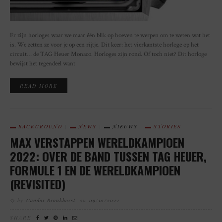
Er zijn horloges waar we maar één blik op hoeven te werpen om te weten wat het
is. We zetten ze voor je op een rijtje. Dit keer: het vierkantste horloge op het
circuit… de TAG Heuer Monaco. Horloges zijn rond. Of toch niet? Dit horloge
bewijst het tegendeel want
READ MORE
BACKGROUND
NEWS
NIEUWS
STORIES
MAX VERSTAPPEN WERELDKAMPIOEN
2022: OVER DE BAND TUSSEN TAG HEUER,
FORMULE 1 EN DE WERELDKAMPIOEN
(REVISITED)
by
Gandor Bronkhorst
on
09/10/2022
SHARE