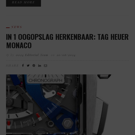
READ MORE
NEWS
IN 1 OOGOPSLAG HERKENBAAR: TAG HEUER
MONACO
by
0024 Editorial Team
on
20/06/2024
SHARE