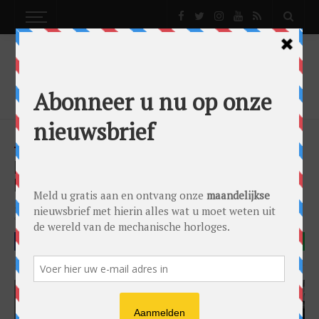
NEWS
IN 1 OOGOPSLAG HERKENBAAR: HUBLOT BIG
BANG
News
by
0024 Editorial Team
on
03/06/2024
Hublot
Hublot Big Bang
FACEBOOK