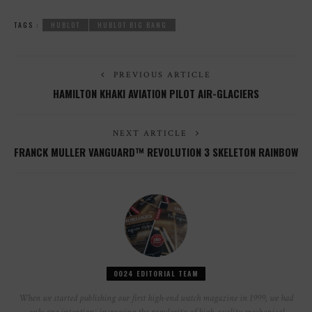
TAGS :
HUBLOT
HUBLOT BIG BANG
PREVIOUS ARTICLE
HAMILTON KHAKI AVIATION PILOT AIR-GLACIERS
NEXT ARTICLE
FRANCK MULLER VANGUARD™ REVOLUTION 3 SKELETON RAINBOW
0024 EDITORIAL TEAM
When we started publishing our first high-end watch magazine in 1999, we had
only one intention: increasing the popularity of high-quality mechanical