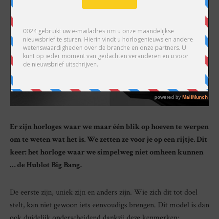
Er zijn horloges waar we maar één blik op hoeven te werpen
om te weten wat het is. We zetten ze voor je op een rijtje. Dit
keer: het horloge waar we simpelweg niet omheen kunnen
… de Hublot Big Bang.
De eerste zijn, uniek zijn en anders zijn. Wie zich dit tot doel
stelt, kan niet gewoon iets eenvoudigs brengen. Dit model is dan
ook duidelijk onderscheidend dankzij deze kenmerken: