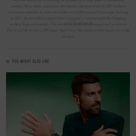
watches. Now, many years later, this has not changed at all. In 2017 we have
reinvented ourselves to serve our readers in a different and better way. Starting
in 2017, the new 0024 is again better equipped to interact with the changing
world of high-end watches. The new
0024 HORLOGES
magazine (written in
Dutch) will be at least a 200 pager: that’s twice the volume of our magazine in the
old days.
YOU MIGHT ALSO LIKE