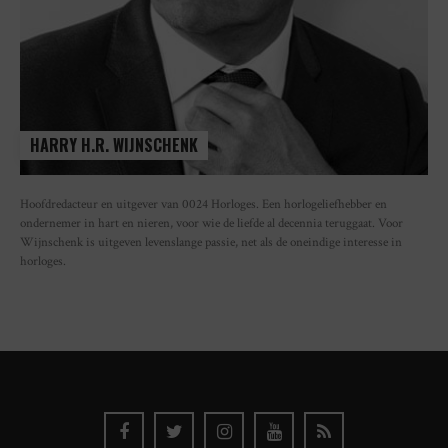
HARRY H.R. WIJNSCHENK
Hoofdredacteur en uitgever van 0024 Horloges. Een horlogeliefhebber en
ondernemer in hart en nieren, voor wie de liefde al decennia teruggaat. Voor
Wijnschenk is uitgeven levenslange passie, net als de oneindige interesse in
horloges.