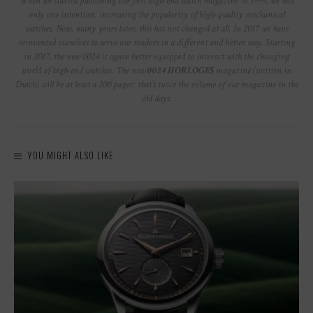
When we started publishing our first high-end watch magazine in 1999, we had
only one intention: increasing the popularity of high-quality mechanical
watches. Now, many years later, this has not changed at all. In 2017 we have
reinvented ourselves to serve our readers in a different and better way. Starting
in 2017, the new 0024 is again better equipped to interact with the changing
world of high-end watches. The new
0024 HORLOGES
magazine (written in
Dutch) will be at least a 200 pager: that’s twice the volume of our magazine in the
old days.
YOU MIGHT ALSO LIKE