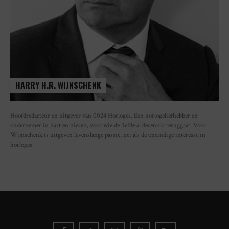
HARRY H.R. WIJNSCHENK
Hoofdredacteur en uitgever van 0024 Horloges. Een horlogeliefhebber en
ondernemer in hart en nieren, voor wie de liefde al decennia teruggaat. Voor
Wijnschenk is uitgeven levenslange passie, net als de oneindige interesse in
horloges.