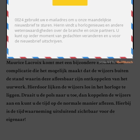
Maurice Lacroix komt met een bijzondere mechanische
complicatie die het mogelijk maakt dat de wijzers buiten
de stand waarin deze afleesbaar zijn ontkoppelen van het
uurwerk. Hierdoor lijken de wijzers los in het horloge te
liggen. Draait u de pols naar u toe, dan koppelen de wijzers
aan en kunt u de tijd op de normale manier aflezen. Hierbij
is de tijdwaarneming uitsluitend zichtbaar voor de
eigenaar!