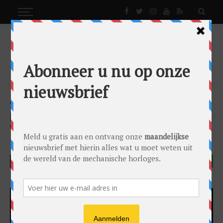
NEWS
MAURICE LACROIX AIKON MERCURY:
VALLENDE WIJZERS!
News
by
0024 Editorial Team
on
09/04/2019
Maurice Lacroix
FACEBOOK