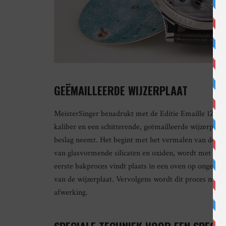
GEËMAILLEERDE WIJZERPLAAT
MeisterSinger benadrukt met de Editie Emaille 1Z de
kaliber en een schitterende, geëmailleerde wijzerplaa
beslag neemt. Het begint met het vermalen van de gron
van glasvormende silicaten en oxiden, wordt met een 
eerste bakproces vindt plaats in een oven op ongeveer
van de wijzerplaat. Vervolgens wordt dit proces meerd
afwerking.