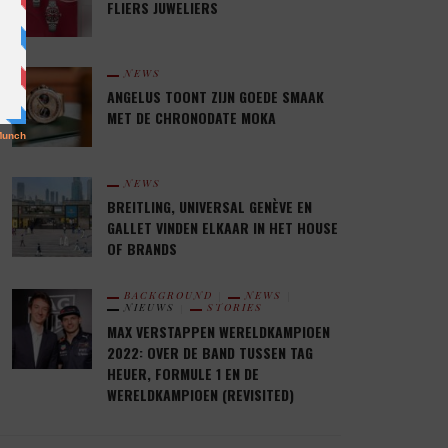
FLIERS JUWELIERS
NEWS
ANGELUS TOONT ZIJN GOEDE SMAAK
MET DE CHRONODATE MOKA
NEWS
BREITLING, UNIVERSAL GENÈVE EN
GALLET VINDEN ELKAAR IN HET HOUSE
OF BRANDS
BACKGROUND
NEWS
NIEUWS
STORIES
MAX VERSTAPPEN WERELDKAMPIOEN
2022: OVER DE BAND TUSSEN TAG
HEUER, FORMULE 1 EN DE
WERELDKAMPIOEN (REVISITED)