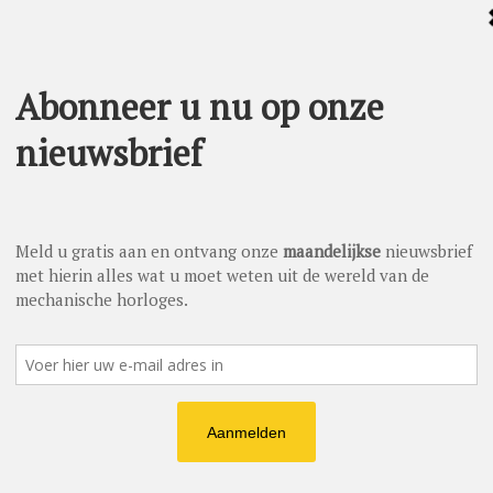
 horlogehistorie middels het gebruik van een handgewonden
t. Emailleren is een ambachtelijk proces dat meerdere dagen in
dstof tot een fijn poeder in een vijzel. Dit poeder, gemaakt
zeef verdeeld over de geprepareerde koperen wijzerplaat. Het
 800°C, gevolgd door het laten afkoelen, drogen en reinigen
ere keren herhaald. Het effect is een duurzame, schitterende