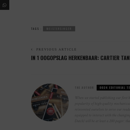
TAGS :
MEISTERSINGER
PREVIOUS ARTICLE
IN 1 OOGOPSLAG HERKENBAAR: CARTIER TAN
THE AUTHOR
0024 EDITORIAL T
When we started publishing our first 
popularity of high-quality mechanical 
reinvented ourselves to serve our reade
equipped to interact with the changi
Dutch) will be at least a 200 pager: th