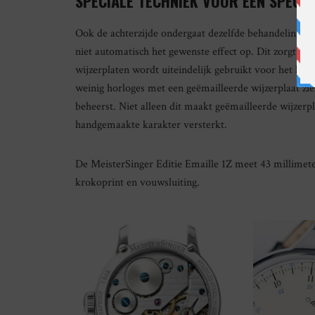
SPECIALE TECHNIEK VOOR EEN SPECI
Ook de achterzijde ondergaat dezelfde behandeling om
niet automatisch het gewenste effect op. Dit zorgt voo
wijzerplaten wordt uiteindelijk gebruikt voor het hor
weinig horloges met een geëmailleerde wijzerplaat zie
beheerst. Niet alleen dit maakt geëmailleerde wijzerpl
handgemaakte karakter versterkt.
De MeisterSinger Editie Emaille 1Z meet 43 millimet
krokoprint en vouwsluiting.