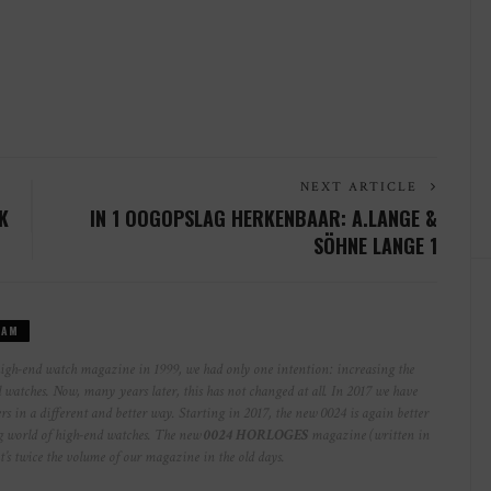
NEXT ARTICLE
K
IN 1 OOGOPSLAG HERKENBAAR: A.LANGE &
SÖHNE LANGE 1
EAM
high-end watch magazine in 1999, we had only one intention: increasing the
watches. Now, many years later, this has not changed at all. In 2017 we have
rs in a different and better way. Starting in 2017, the new 0024 is again better
ng world of high-end watches. The new
0024 HORLOGES
magazine (written in
at’s twice the volume of our magazine in the old days.