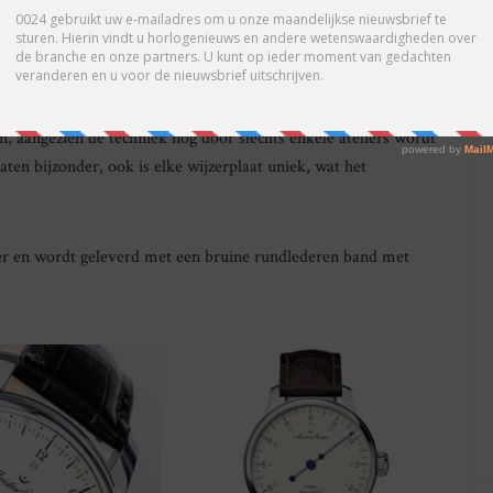
ALE OPLAGE
 spanning en barsten te voorkomen. Het totale proces levert
r veel afval: slechts een klein deel van de zorgvuldig gemaakte
loge. Mogelijk is dit een van de redenen dat we nog maar
n, aangezien de techniek nog door slechts enkele ateliers wordt
aten bijzonder, ook is elke wijzerplaat uniek, wat het
er en wordt geleverd met een bruine rundlederen band met