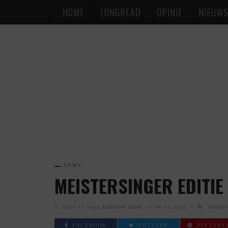
HOME
LONGREAD
OPINIE
NIEUW
NEWS
MEISTERSINGER EDITIE 
News
by
0024 Editorial Team
on
16/05/2024
Meister
FACEBOOK
TWITTER
PINTERE